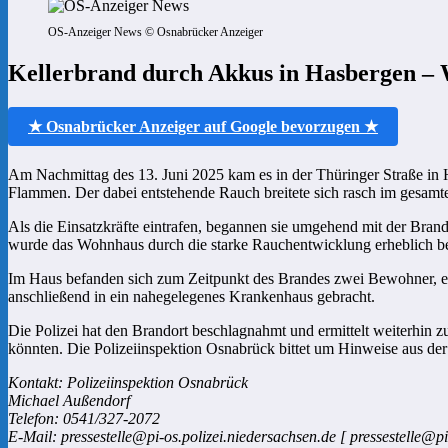
OS-Anzeiger News © Osnabrücker Anzeiger
Kellerbrand durch Akkus in Hasbergen – 
★ Osnabrücker Anzeiger auf Google bevorzugen ★
Am Nachmittag des 13. Juni 2025 kam es in der Thüringer Straße in 
Flammen. Der dabei entstehende Rauch breitete sich rasch im gesamt
Als die Einsatzkräfte eintrafen, begannen sie umgehend mit der Brand
wurde das Wohnhaus durch die starke Rauchentwicklung erheblich besc
Im Haus befanden sich zum Zeitpunkt des Brandes zwei Bewohner, ein
anschließend in ein nahegelegenes Krankenhaus gebracht.
Die Polizei hat den Brandort beschlagnahmt und ermittelt weiterhin
könnten. Die Polizeiinspektion Osnabrück bittet um Hinweise aus de
Kontakt: Polizeiinspektion Osnabrück
Michael Außendorf
Telefon: 0541/327-2072
E-Mail: pressestelle@pi-os.polizei.niedersachsen.de [ pressestelle@pi