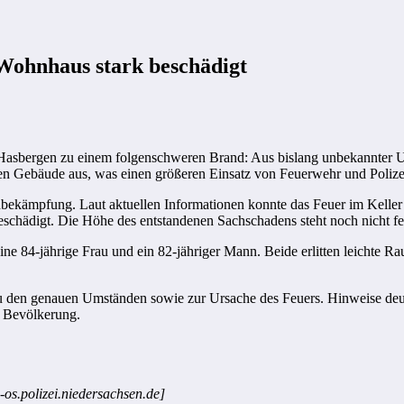
Wohnhaus stark beschädigt
Hasbergen zu einem folgenschweren Brand: Aus bislang unbekannter Urs
en Gebäude aus, was einen größeren Einsatz von Feuerwehr und Polizei
bekämpfung. Laut aktuellen Informationen konnte das Feuer im Keller l
hädigt. Die Höhe des entstandenen Sachschadens steht noch nicht fest
e 84-jährige Frau und ein 82-jähriger Mann. Beide erlitten leichte Ra
 zu den genauen Umständen sowie zur Ursache des Feuers. Hinweise deut
r Bevölkerung.
-os.polizei.niedersachsen.de]