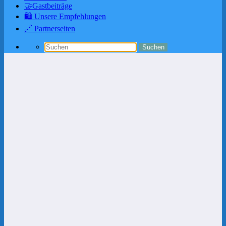
🤝Gastbeiträge
🛍️ Unsere Empfehlungen
🔗 Partnerseiten