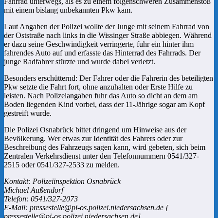
Fahrrad unterwegs, als es zu einem folgenschweren Zusammenstoß
mit einem bislang unbekannten Pkw kam.
Laut Angaben der Polizei wollte der Junge mit seinem Fahrrad von
der Oststraße nach links in die Wissinger Straße abbiegen. Während
er dazu seine Geschwindigkeit verringerte, fuhr ein hinter ihm
fahrendes Auto auf und erfasste das Hinterrad des Fahrrads. Der
junge Radfahrer stürzte und wurde dabei verletzt.
Besonders erschütternd: Der Fahrer oder die Fahrerin des beteiligten
Pkw setzte die Fahrt fort, ohne anzuhalten oder Erste Hilfe zu
leisten. Nach Polizeiangaben fuhr das Auto so dicht an dem am
Boden liegenden Kind vorbei, dass der 11-Jährige sogar am Kopf
gestreift wurde.
Die Polizei Osnabrück bittet dringend um Hinweise aus der
Bevölkerung. Wer etwas zur Identität des Fahrers oder zur
Beschreibung des Fahrzeugs sagen kann, wird gebeten, sich beim
Zentralen Verkehrsdienst unter den Telefonnummern 0541/327-
2515 oder 0541/327-2533 zu melden.
Kontakt: Polizeiinspektion Osnabrück
Michael Außendorf
Telefon: 0541/327-2073
E-Mail: pressestelle@pi-os.polizei.niedersachsen.de [
pressestelle@pi-os.polizei.niedersachsen.de]