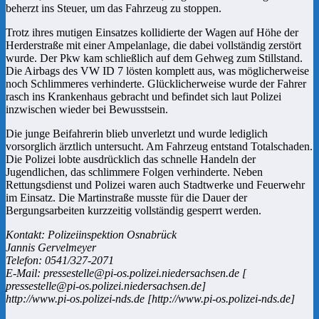
beherzt ins Steuer, um das Fahrzeug zu stoppen.
Trotz ihres mutigen Einsatzes kollidierte der Wagen auf Höhe der
Herderstraße mit einer Ampelanlage, die dabei vollständig zerstört
wurde. Der Pkw kam schließlich auf dem Gehweg zum Stillstand.
Die Airbags des VW ID 7 lösten komplett aus, was möglicherweise
noch Schlimmeres verhinderte. Glücklicherweise wurde der Fahrer
rasch ins Krankenhaus gebracht und befindet sich laut Polizei
inzwischen wieder bei Bewusstsein.
Die junge Beifahrerin blieb unverletzt und wurde lediglich
vorsorglich ärztlich untersucht. Am Fahrzeug entstand Totalschaden.
Die Polizei lobte ausdrücklich das schnelle Handeln der
Jugendlichen, das schlimmere Folgen verhinderte. Neben
Rettungsdienst und Polizei waren auch Stadtwerke und Feuerwehr
im Einsatz. Die Martinstraße musste für die Dauer der
Bergungsarbeiten kurzzeitig vollständig gesperrt werden.
Kontakt: Polizeiinspektion Osnabrück
Jannis Gervelmeyer
Telefon: 0541/327-2071
E-Mail: pressestelle@pi-os.polizei.niedersachsen.de [
pressestelle@pi-os.polizei.niedersachsen.de]
http://www.pi-os.polizei-nds.de [http://www.pi-os.polizei-nds.de]