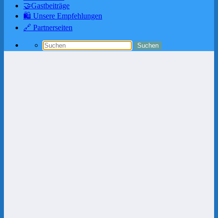
🤝Gastbeiträge
🛍️ Unsere Empfehlungen
🔗 Partnerseiten