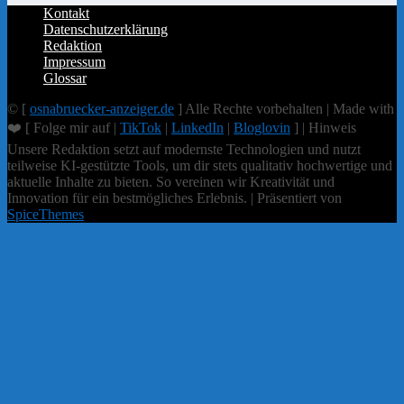
Kontakt
Datenschutzerklärung
Redaktion
Impressum
Glossar
© [
osnabruecker-anzeiger.de
] Alle Rechte vorbehalten | Made with
❤️ [ Folge mir auf |
TikTok
|
LinkedIn
|
Bloglovin
] | Hinweis
Unsere Redaktion setzt auf modernste Technologien und nutzt
teilweise KI-gestützte Tools, um dir stets qualitativ hochwertige und
aktuelle Inhalte zu bieten. So vereinen wir Kreativität und
Innovation für ein bestmögliches Erlebnis. | Präsentiert von
SpiceThemes