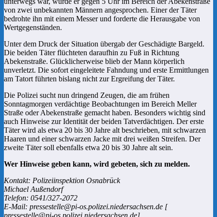
unterwegs war, wurde er gegen 5 Uhr im Bereich der Abekenstraße
von zwei unbekannten Männern angesprochen. Einer der Täter
bedrohte ihn mit einem Messer und forderte die Herausgabe von
Wertgegenständen.
Unter dem Druck der Situation übergab der Geschädigte Bargeld.
Die beiden Täter flüchteten daraufhin zu Fuß in Richtung
Abekenstraße. Glücklicherweise blieb der Mann körperlich
unverletzt. Die sofort eingeleitete Fahndung und erste Ermittlungen
am Tatort führten bislang nicht zur Ergreifung der Täter.
Die Polizei sucht nun dringend Zeugen, die am frühen
Sonntagmorgen verdächtige Beobachtungen im Bereich Meller
Straße oder Abekenstraße gemacht haben. Besonders wichtig sind
auch Hinweise zur Identität der beiden Tatverdächtigen. Der erste
Täter wird als etwa 20 bis 30 Jahre alt beschrieben, mit schwarzen
Haaren und einer schwarzen Jacke mit drei weißen Streifen. Der
zweite Täter soll ebenfalls etwa 20 bis 30 Jahre alt sein.
Wer Hinweise geben kann, wird gebeten, sich zu melden.
Kontakt: Polizeiinspektion Osnabrück
Michael Außendorf
Telefon: 0541/327-2072
E-Mail: pressestelle@pi-os.polizei.niedersachsen.de [
pressestelle@pi-os.polizei.niedersachsen.de]