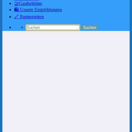
🤝Gastbeiträge
🛍️ Unsere Empfehlungen
🔗 Partnerseiten