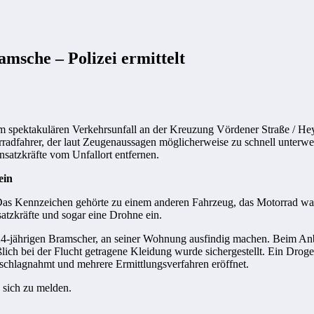
amsche – Polizei ermittelt
spektakulären Verkehrsunfall an der Kreuzung Vördener Straße / Heyw
rradfahrer, der laut Zeugenaussagen möglicherweise zu schnell unter
nsatzkräfte vom Unfallort entfernen.
ein
 Das Kennzeichen gehörte zu einem anderen Fahrzeug, das Motorrad war 
atzkräfte und sogar eine Drohne ein.
n 24-jährigen Bramscher, an seiner Wohnung ausfindig machen. Beim An
ich bei der Flucht getragene Kleidung wurde sichergestellt. Ein Drogen-
eschlagnahmt und mehrere Ermittlungsverfahren eröffnet.
, sich zu melden.