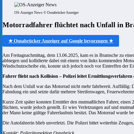
OS-Anzeiger News © Osnabrücker Anzeiger
Motorradfahrer flüchtet nach Unfall in Br
★ Osnabrücker Anzeiger auf Google bevorzugen ★
Am Freitagnachmittag, dem 13.06.2025, kam es in Bramsche zu einem 
abbiegen und kollidierte dabei mit einem von links kommenden Moto
Windschutzscheibe ein, konnte sich jedoch noch vor Eintreffen der Ei
Fahrer flieht nach Kollision – Polizei leitet Ermittlungsverfahren 
Nach dem Unfall war das Motorrad nicht mehr fahrbereit. Auffällig:
Fahndung ein und setzte dafür mehrere Streifenwagen, Feuerwehreins
Kurze Zeit später konnten Ermittler den mutmaßlichen Fahrer, eine
flüchten, wurde jedoch gestellt. Er wies Verletzungen auf und mutmaßl
der Mann keine gültige Fahrerlaubnis besitzt. Das Motorrad wurde b
Die Autofahrerin blieb unverletzt. Die Polizei bittet weiterhin Zeugen
Kontakt: Polizeiinspektion Osnabrück