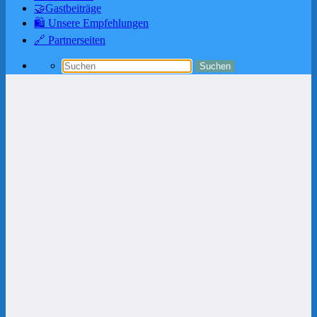
🤝Gastbeiträge
🛍️ Unsere Empfehlungen
🔗 Partnerseiten