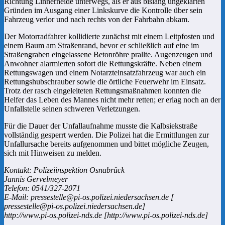
Richtung Linnerheide unterwegs, als er aus bislang ungeklärten
Gründen im Ausgang einer Linkskurve die Kontrolle über sein
Fahrzeug verlor und nach rechts von der Fahrbahn abkam.
Der Motorradfahrer kollidierte zunächst mit einem Leitpfosten und
einem Baum am Straßenrand, bevor er schließlich auf eine im
Straßengraben eingelassene Betonröhre prallte. Augenzeugen und
Anwohner alarmierten sofort die Rettungskräfte. Neben einem
Rettungswagen und einem Notarzteinsatzfahrzeug war auch ein
Rettungshubschrauber sowie die örtliche Feuerwehr im Einsatz.
Trotz der rasch eingeleiteten Rettungsmaßnahmen konnten die
Helfer das Leben des Mannes nicht mehr retten; er erlag noch an der
Unfallstelle seinen schweren Verletzungen.
Für die Dauer der Unfallaufnahme musste die Kalbsiekstraße
vollständig gesperrt werden. Die Polizei hat die Ermittlungen zur
Unfallursache bereits aufgenommen und bittet mögliche Zeugen,
sich mit Hinweisen zu melden.
Kontakt: Polizeiinspektion Osnabrück
Jannis Gervelmeyer
Telefon: 0541/327-2071
E-Mail: pressestelle@pi-os.polizei.niedersachsen.de [
pressestelle@pi-os.polizei.niedersachsen.de]
http://www.pi-os.polizei-nds.de [http://www.pi-os.polizei-nds.de]