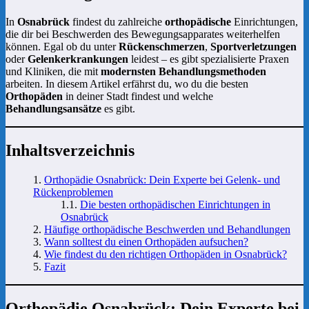
In
Osnabrück
findest du zahlreiche
orthopädische
Einrichtungen,
die dir bei Beschwerden des Bewegungsapparates weiterhelfen
können. Egal ob du unter
Rückenschmerzen
,
Sportverletzungen
oder
Gelenkerkrankungen
leidest – es gibt spezialisierte Praxen
und Kliniken, die mit
modernsten Behandlungsmethoden
arbeiten. In diesem Artikel erfährst du, wo du die besten
Orthopäden
in deiner Stadt findest und welche
Behandlungsansätze
es gibt.
Inhaltsverzeichnis
Orthopädie Osnabrück: Dein Experte bei Gelenk- und
Rückenproblemen
Die besten orthopädischen Einrichtungen in
Osnabrück
Häufige orthopädische Beschwerden und Behandlungen
Wann solltest du einen Orthopäden aufsuchen?
Wie findest du den richtigen Orthopäden in Osnabrück?
Fazit
Orthopädie Osnabrück: Dein Experte bei