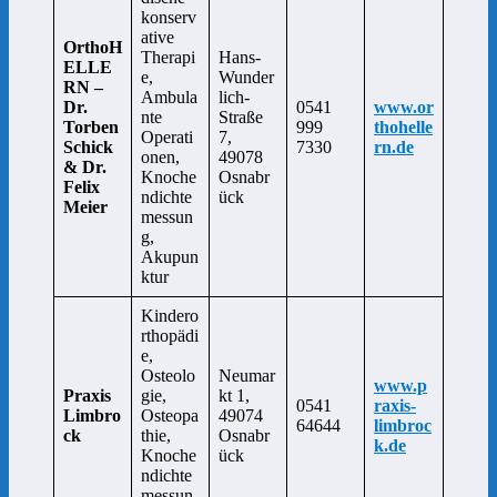
konserv
ative
OrthoH
Therapi
Hans-
ELLE
e,
Wunder
RN –
Ambula
lich-
Dr.
0541
www.or
nte
Straße
Torben
999
thohelle
Operati
7,
Schick
7330
rn.de
onen,
49078
& Dr.
Knoche
Osnabr
Felix
ndichte
ück
Meier
messun
g,
Akupun
ktur
Kindero
rthopädi
e,
Osteolo
Neumar
www.p
Praxis
gie,
kt 1,
0541
raxis-
Limbro
Osteopa
49074
64644
limbroc
ck
thie,
Osnabr
k.de
Knoche
ück
ndichte
messun