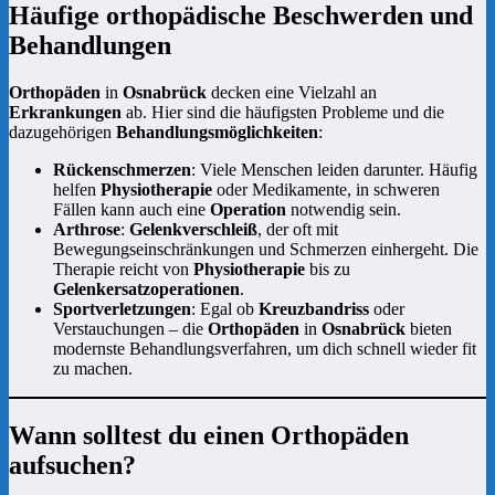
Häufige orthopädische Beschwerden und
Behandlungen
Orthopäden
in
Osnabrück
decken eine Vielzahl an
Erkrankungen
ab. Hier sind die häufigsten Probleme und die
dazugehörigen
Behandlungsmöglichkeiten
:
Rückenschmerzen
: Viele Menschen leiden darunter. Häufig
helfen
Physiotherapie
oder Medikamente, in schweren
Fällen kann auch eine
Operation
notwendig sein.
Arthrose
:
Gelenkverschleiß
, der oft mit
Bewegungseinschränkungen und Schmerzen einhergeht. Die
Therapie reicht von
Physiotherapie
bis zu
Gelenkersatzoperationen
.
Sportverletzungen
: Egal ob
Kreuzbandriss
oder
Verstauchungen – die
Orthopäden
in
Osnabrück
bieten
modernste Behandlungsverfahren, um dich schnell wieder fit
zu machen.
Wann solltest du einen Orthopäden
aufsuchen?