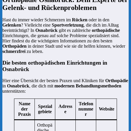
Gelenk- und Rückenproblemen
Hast du immer wieder Schmerzen im
Rücken
oder in den
Gelenken
? Vielleicht eine
Sportverletzung
, die dich im Alltag
beeinträchtigt? In
Osnabrück
gibt es zahlreiche
orthopädische
Einrichtungen, die genau auf solche Probleme spezialisiert sind.
Hier findest du die wichtigsten Informationen zu den besten
Orthopäden
in deiner Stadt und wie sie dir helfen können, wieder
schmerzfrei
zu leben.
Die besten orthopädischen Einrichtungen in
Osnabrück
Hier eine Übersicht der besten Praxen und Kliniken für
Orthopädie
in
Osnabrück
, die dich mit
modernen Behandlungsmethoden
unterstützen:
Name
Telefon
Spezial
Adress
der
numme
Website
gebiete
e
Praxis
r
Orthopä
dische