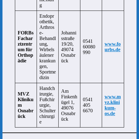
g
Endopr
othetik,
Arthros
FORBs
e-
Johanni
Fachar
Behandl
sstraße
0541
ztzentr
ung,
19/20,
www.fo
60080
um für
Wirbels
49074
urbs.de
990
Orthop
äulener
Osnabr
ädie
krankun
ück
gen,
Sportme
dizin
Handch
Am
MVZ
irurgie,
Finkenh
www.m
Kliniku
Fußchir
0541
ügel 1,
vz.klini
m
urgie,
405
49076
kum-
Osnabr
Schulter
6670
Osnabr
os.de
ück
chirurgi
ück
e