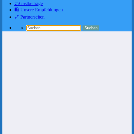
🤝Gastbeiträge
🛍️ Unsere Empfehlungen
🔗 Partnerseiten