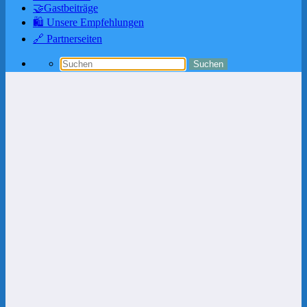
🤝Gastbeiträge
🛍️ Unsere Empfehlungen
🔗 Partnerseiten