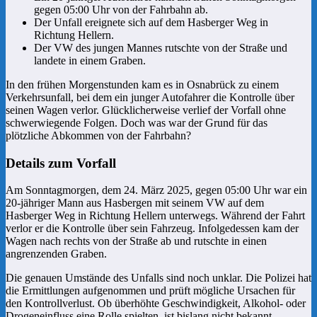
gegen 05:00 Uhr von der Fahrbahn ab.
Der Unfall ereignete sich auf dem Hasberger Weg in
Richtung Hellern.
Der VW des jungen Mannes rutschte von der Straße und
landete in einem Graben.
In den frühen Morgenstunden kam es in Osnabrück zu einem
Verkehrsunfall, bei dem ein junger Autofahrer die Kontrolle über
seinen Wagen verlor. Glücklicherweise verlief der Vorfall ohne
schwerwiegende Folgen. Doch was war der Grund für das
plötzliche Abkommen von der Fahrbahn?
Details zum Vorfall
Am Sonntagmorgen, dem 24. März 2025, gegen 05:00 Uhr war ein
20-jähriger Mann aus Hasbergen mit seinem VW auf dem
Hasberger Weg in Richtung Hellern unterwegs. Während der Fahrt
verlor er die Kontrolle über sein Fahrzeug. Infolgedessen kam der
Wagen nach rechts von der Straße ab und rutschte in einen
angrenzenden Graben.
Die genauen Umstände des Unfalls sind noch unklar. Die Polizei hat
die Ermittlungen aufgenommen und prüft mögliche Ursachen für
den Kontrollverlust. Ob überhöhte Geschwindigkeit, Alkohol- oder
Drogeneinfluss eine Rolle spielten, ist bislang nicht bekannt.