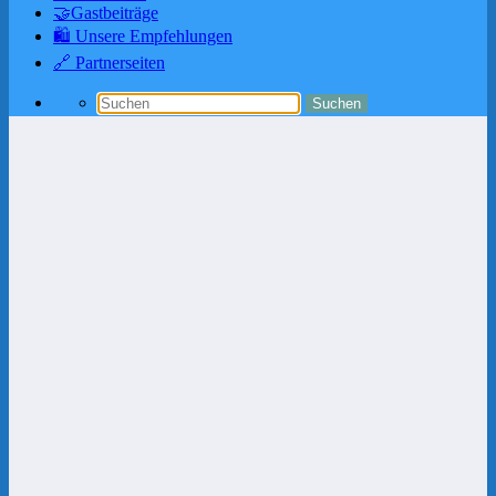
🤝Gastbeiträge
🛍️ Unsere Empfehlungen
🔗 Partnerseiten