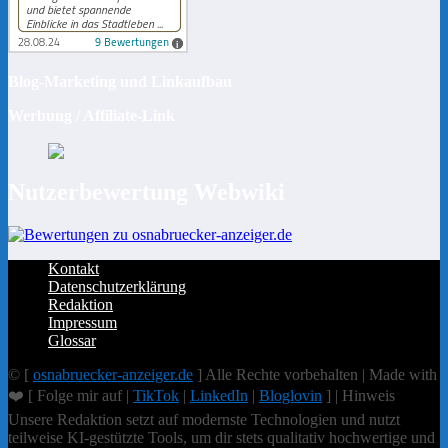
Blog-Marketing und Linkaufbau
Werbung / Affiliate-Link
Nutzerbewertung Webwiki
Kontakt
Datenschutzerklärung
Redaktion
Impressum
Glossar
© [
osnabruecker-anzeiger.de
] Alle Rechte vorbehalten | Made with
❤️ [ Folge mir auf |
TikTok
|
LinkedIn
|
Bloglovin
] | Hinweis
Unsere Redaktion setzt auf modernste Technologien und nutzt
teilweise KI-gestützte Tools, um dir stets qualitativ hochwertige und