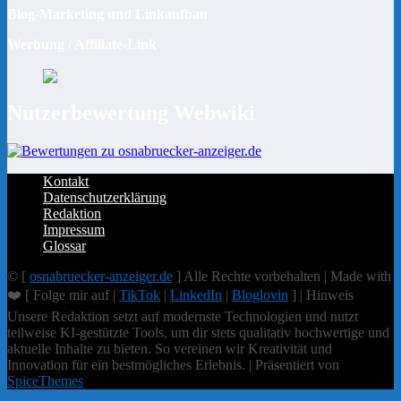
Blog-Marketing und Linkaufbau
Werbung / Affiliate-Link
Nutzerbewertung Webwiki
Kontakt
Datenschutzerklärung
Redaktion
Impressum
Glossar
© [
osnabruecker-anzeiger.de
] Alle Rechte vorbehalten | Made with
❤️ [ Folge mir auf |
TikTok
|
LinkedIn
|
Bloglovin
] | Hinweis
Unsere Redaktion setzt auf modernste Technologien und nutzt
teilweise KI-gestützte Tools, um dir stets qualitativ hochwertige und
aktuelle Inhalte zu bieten. So vereinen wir Kreativität und
Innovation für ein bestmögliches Erlebnis. | Präsentiert von
SpiceThemes