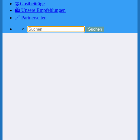
🤝Gastbeiträge
🛍️ Unsere Empfehlungen
🔗 Partnerseiten