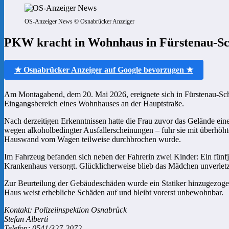
OS-Anzeiger News © Osnabrücker Anzeiger
PKW kracht in Wohnhaus in Fürstenau-Schw
★ Osnabrücker Anzeiger auf Google bevorzugen ★
Am Montagabend, dem 20. Mai 2026, ereignete sich in Fürstenau-Schw
Eingangsbereich eines Wohnhauses an der Hauptstraße.
Nach derzeitigen Erkenntnissen hatte die Frau zuvor das Gelände eine
wegen alkoholbedingter Ausfallerscheinungen – fuhr sie mit überhöht
Hauswand vom Wagen teilweise durchbrochen wurde.
Im Fahrzeug befanden sich neben der Fahrerin zwei Kinder: Ein fünfj
Krankenhaus versorgt. Glücklicherweise blieb das Mädchen unverletz
Zur Beurteilung der Gebäudeschäden wurde ein Statiker hinzugezoge
Haus weist erhebliche Schäden auf und bleibt vorerst unbewohnbar.
Kontakt: Polizeiinspektion Osnabrück
Stefan Alberti
Telefon: 0541/327-2072