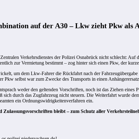
bination auf der A30 – Lkw zieht Pkw als
Zentralen Verkehrsdienstes der Polizei Osnabrück nicht schlecht: Auf 
lich zur Vermietung bestimmt – zog hinter sich einen Pkw, der kurz
twickelt, um dem Lkw-Fahrer die Rückfahrt nach der Fahrzeugübergabe
er Pkw selbst war zum Zwecke des Transports in einen Anhängerersat
entsprach weder den geltenden Vorschriften, noch ist das Ziehen eines 
 sich durch das Zugfahrzeug nicht steuern. Die Weiterfahrt wurde dem F
 Beamten ein Ordnungswidrigkeitenverfahren ein.
nd Zulassungsvorschriften bleibt – zum Schutz aller Verkehrsteilne
-os.polizei.niedersachsen.de]