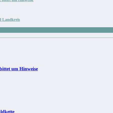
d Landkreis
bittet um Hinweise
ldkette