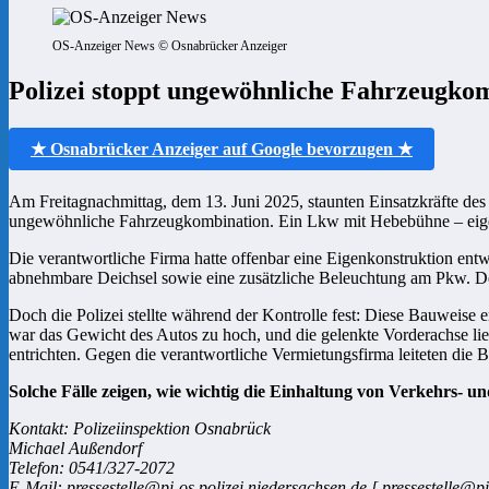
OS-Anzeiger News © Osnabrücker Anzeiger
Polizei stoppt ungewöhnliche Fahrzeugkom
★ Osnabrücker Anzeiger auf Google bevorzugen ★
Am Freitagnachmittag, dem 13. Juni 2025, staunten Einsatzkräfte des 
ungewöhnliche Fahrzeugkombination. Ein Lkw mit Hebebühne – eigent
Die verantwortliche Firma hatte offenbar eine Eigenkonstruktion en
abnehmbare Deichsel sowie eine zusätzliche Beleuchtung am Pkw. D
Doch die Polizei stellte während der Kontrolle fest: Diese Bauweise 
war das Gewicht des Autos zu hoch, und die gelenkte Vorderachse ließ
entrichten. Gegen die verantwortliche Vermietungsfirma leiteten die
Solche Fälle zeigen, wie wichtig die Einhaltung von Verkehrs- u
Kontakt: Polizeiinspektion Osnabrück
Michael Außendorf
Telefon: 0541/327-2072
E-Mail: pressestelle@pi-os.polizei.niedersachsen.de [ pressestelle@pi