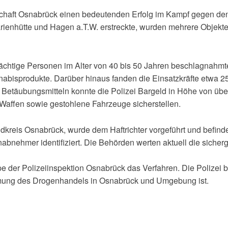
schaft Osnabrück einen bedeutenden Erfolg im Kampf gegen den
rienhütte und Hagen a.T.W. erstreckte, wurden mehrere Objek
chtige Personen im Alter von 40 bis 50 Jahren beschlagnahmt
nabisprodukte. Darüber hinaus fanden die Einsatzkräfte etwa
 Betäubungsmitteln konnte die Polizei Bargeld in Höhe von übe
affen sowie gestohlene Fahrzeuge sicherstellen.
kreis Osnabrück, wurde dem Haftrichter vorgeführt und befinde
nehmer identifiziert. Die Behörden werten aktuell die sicherg
e der Polizeiinspektion Osnabrück das Verfahren. Die Polizei b
dämmung des Drogenhandels in Osnabrück und Umgebung ist.