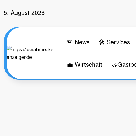
Zum
Inhalt
5. August 2026
springen
🚨 News
🛠 Services
💼 Wirtschaft
🤝Gastbe