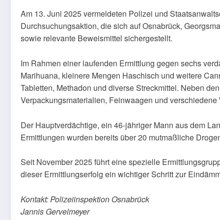
Am 13. Juni 2025 vermeldeten Polizei und Staatsanwalt
Durchsuchungsaktion, die sich auf Osnabrück, Georgsma
sowie relevante Beweismittel sichergestellt.
Im Rahmen einer laufenden Ermittlung gegen sechs verdä
Marihuana, kleinere Mengen Haschisch und weitere Can
Tabletten, Methadon und diverse Streckmittel. Neben den
Verpackungsmaterialien, Feinwaagen und verschiedene W
Der Hauptverdächtige, ein 46-jähriger Mann aus dem Land
Ermittlungen wurden bereits über 20 mutmaßliche Drogenab
Seit November 2025 führt eine spezielle Ermittlungsgrupp
dieser Ermittlungserfolg ein wichtiger Schritt zur Ein
Kontakt: Polizeiinspektion Osnabrück
Jannis Gervelmeyer