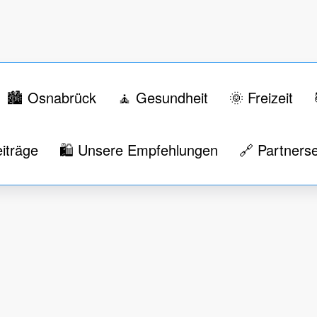
🏙️ Osnabrück
🧘 Gesundheit
🌞 Freizeit
iträge
🛍️ Unsere Empfehlungen
🔗 Partnerse