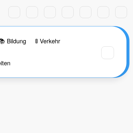
📚 Bildung
🚦 Verkehr
iten