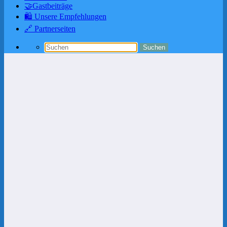
🤝Gastbeiträge
🛍️ Unsere Empfehlungen
🔗 Partnerseiten