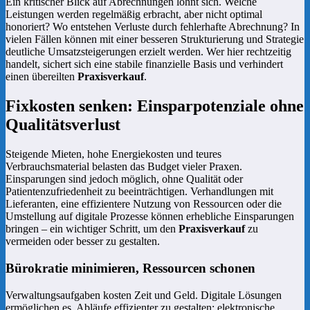
Ein kritischer Blick auf Abrechnungen lohnt sich. Welche
Leistungen werden regelmäßig erbracht, aber nicht optimal
honoriert? Wo entstehen Verluste durch fehlerhafte Abrechnung? In
vielen Fällen können mit einer besseren Strukturierung und Strategie
deutliche Umsatzsteigerungen erzielt werden. Wer hier rechtzeitig
handelt, sichert sich eine stabile finanzielle Basis und verhindert
einen übereilten
Praxisverkauf
.
Fixkosten senken: Einsparpotenziale ohne
Qualitätsverlust
Steigende Mieten, hohe Energiekosten und teures
Verbrauchsmaterial belasten das Budget vieler Praxen.
Einsparungen sind jedoch möglich, ohne Qualität oder
Patientenzufriedenheit zu beeinträchtigen. Verhandlungen mit
Lieferanten, eine effizientere Nutzung von Ressourcen oder die
Umstellung auf digitale Prozesse können erhebliche Einsparungen
bringen – ein wichtiger Schritt, um den
Praxisverkauf
zu
vermeiden oder besser zu gestalten.
Bürokratie minimieren, Ressourcen schonen
Verwaltungsaufgaben kosten Zeit und Geld. Digitale Lösungen
ermöglichen es, Abläufe effizienter zu gestalten: elektronische