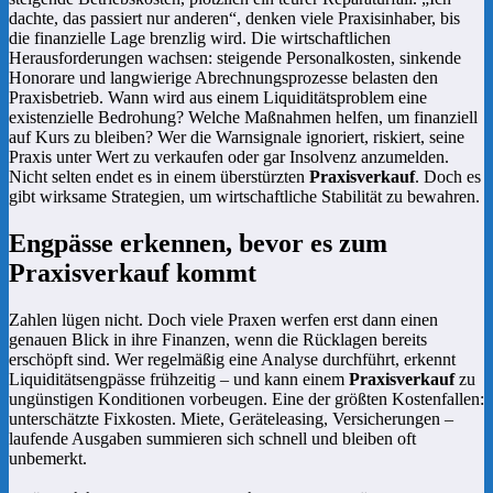
dachte, das passiert nur anderen“, denken viele Praxisinhaber, bis
die finanzielle Lage brenzlig wird. Die wirtschaftlichen
Herausforderungen wachsen: steigende Personalkosten, sinkende
Honorare und langwierige Abrechnungsprozesse belasten den
Praxisbetrieb. Wann wird aus einem Liquiditätsproblem eine
existenzielle Bedrohung? Welche Maßnahmen helfen, um finanziell
auf Kurs zu bleiben? Wer die Warnsignale ignoriert, riskiert, seine
Praxis unter Wert zu verkaufen oder gar Insolvenz anzumelden.
Nicht selten endet es in einem überstürzten
Praxisverkauf
. Doch es
gibt wirksame Strategien, um wirtschaftliche Stabilität zu bewahren.
Engpässe erkennen, bevor es zum
Praxisverkauf kommt
Zahlen lügen nicht. Doch viele Praxen werfen erst dann einen
genauen Blick in ihre Finanzen, wenn die Rücklagen bereits
erschöpft sind. Wer regelmäßig eine Analyse durchführt, erkennt
Liquiditätsengpässe frühzeitig – und kann einem
Praxisverkauf
zu
ungünstigen Konditionen vorbeugen. Eine der größten Kostenfallen:
unterschätzte Fixkosten. Miete, Geräteleasing, Versicherungen –
laufende Ausgaben summieren sich schnell und bleiben oft
unbemerkt.