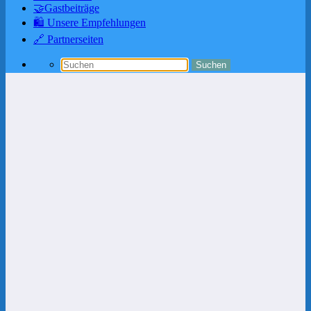
🤝Gastbeiträge
🛍️ Unsere Empfehlungen
🔗 Partnerseiten