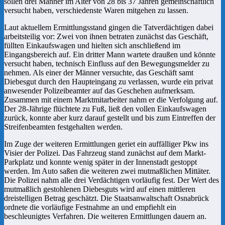
sollen drei Männer im Alter von 28 bis 37 Jahren gemeinschaftlich
versucht haben, verschiedenste Waren mitgehen zu lassen.
Laut aktuellem Ermittlungsstand gingen die Tatverdächtigen dabei
arbeitsteilig vor: Zwei von ihnen betraten zunächst das Geschäft,
füllten Einkaufswagen und hielten sich anschließend im
Eingangsbereich auf. Ein dritter Mann wartete draußen und könnte
versucht haben, technisch Einfluss auf den Bewegungsmelder zu
nehmen. Als einer der Männer versuchte, das Geschäft samt
Diebesgut durch den Haupteingang zu verlassen, wurde ein privat
anwesender Polizeibeamter auf das Geschehen aufmerksam.
Zusammen mit einem Marktmitarbeiter nahm er die Verfolgung auf.
Der 28-Jährige flüchtete zu Fuß, ließ den vollen Einkaufswagen
zurück, konnte aber kurz darauf gestellt und bis zum Eintreffen der
Streifenbeamten festgehalten werden.
Im Zuge der weiteren Ermittlungen geriet ein auffälliger Pkw ins
Visier der Polizei. Das Fahrzeug stand zunächst auf dem Markt-
Parkplatz und konnte wenig später in der Innenstadt gestoppt
werden. Im Auto saßen die weiteren zwei mutmaßlichen Mittäter.
Die Polizei nahm alle drei Verdächtigen vorläufig fest. Der Wert des
mutmaßlich gestohlenen Diebesguts wird auf einen mittleren
dreistelligen Betrag geschätzt. Die Staatsanwaltschaft Osnabrück
ordnete die vorläufige Festnahme an und empfiehlt ein
beschleunigtes Verfahren. Die weiteren Ermittlungen dauern an.