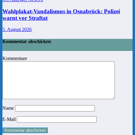
Wahlplakat-Vandalismus in Osnabrück: Polizei
warnt vor Straftat
5. August 2026
Kommentar abschicken
Kommentare
Name
E-Mail