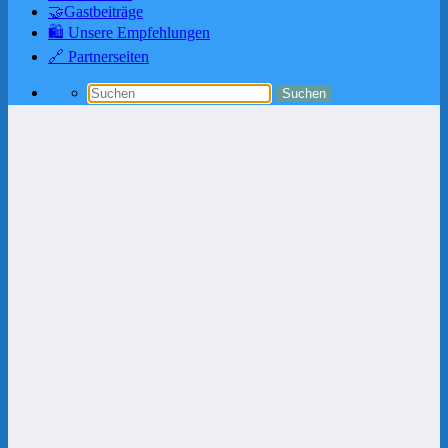
🤝Gastbeiträge
🛍️ Unsere Empfehlungen
🔗 Partnerseiten