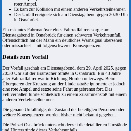
roter Ampel.
Es kam zur Kollision mit einem anderen Verkehrsteilnehmer.
Der Unfall ereignete sich am Dienstagabend gegen 20:30 Uhr
in Osnabrück.
Ein riskantes Fahrmanöver eines Fahrradfahrers sorgte am
Dienstagabend in Osnabrück für einen schweren Verkehrsunfall.
Offensichtlich hat der Mann ein deutliches Warnsignal übersehen
oder missachtet – mit folgenschweren Konsequenzen.
Details zum Vorfall
Der Vorfall geschah am Dienstagabend, dem 29. April 2025, gegen
20:30 Uhr auf der Bramscher Straße in Osnabrück. Ein 43 Jahre
alter Fahrradfahrer war in Richtung Norden unterwegs. Beim
Überqueren der Kreuzung an der Lindenstraße ignorierte er jedoch
eine rote Ampel und setzte seine Fahrt ungebremst fort. Das
Fehlverhalten führte schließlich zu einem Zusammenstoß mit einem
anderen Verkehrsteilnehmer.
Die genaue Unfallfolge, der Zustand der beteiligten Personen oder
weitere Konsequenzen wurden bisher nicht bekannt gegeben.
Die Polizei Osnabrück untersucht derzeit die detaillierten Umstände
und Hintergründe dieses Verkehrsunfalls.