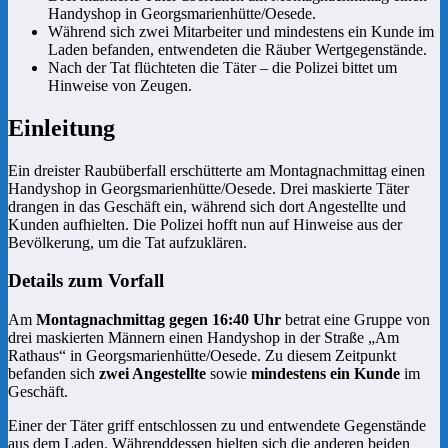
Handyshop in Georgsmarienhütte/Oesede.
Während sich zwei Mitarbeiter und mindestens ein Kunde im
Laden befanden, entwendeten die Räuber Wertgegenstände.
Nach der Tat flüchteten die Täter – die Polizei bittet um
Hinweise von Zeugen.
Einleitung
Ein dreister Raubüberfall erschütterte am Montagnachmittag einen
Handyshop in Georgsmarienhütte/Oesede. Drei maskierte Täter
drangen in das Geschäft ein, während sich dort Angestellte und
Kunden aufhielten. Die Polizei hofft nun auf Hinweise aus der
Bevölkerung, um die Tat aufzuklären.
Details zum Vorfall
Am
Montagnachmittag gegen 16:40 Uhr
betrat eine Gruppe von
drei maskierten Männern einen Handyshop in der Straße „Am
Rathaus“ in Georgsmarienhütte/Oesede. Zu diesem Zeitpunkt
befanden sich
zwei Angestellte
sowie
mindestens ein Kunde
im
Geschäft.
Einer der Täter griff entschlossen zu und entwendete Gegenstände
aus dem Laden. Währenddessen hielten sich die anderen beiden