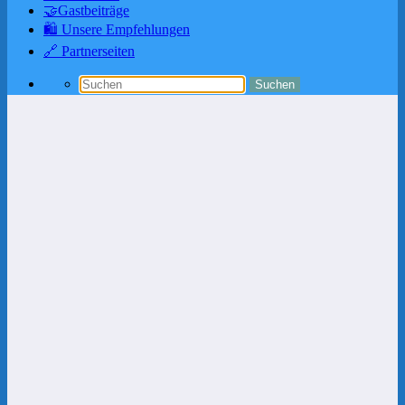
🤝Gastbeiträge
🛍️ Unsere Empfehlungen
🔗 Partnerseiten