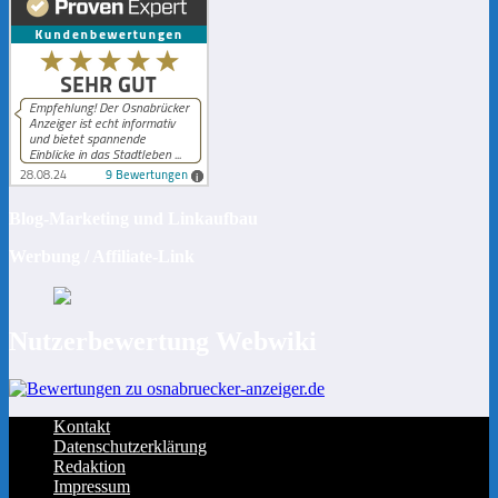
Blog-Marketing und Linkaufbau
Werbung / Affiliate-Link
Nutzerbewertung Webwiki
Kontakt
Datenschutzerklärung
Redaktion
Impressum