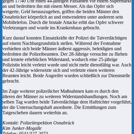
gegen 17:40 Uhr einen 44-jährigen Passanten vor einem Supermarkt
an und bedrohten ihn mit einem Messer. Als das Opfer sich
weigerte, Geld herauszugeben, griffen die beiden Männer den
Osnabrücker körperlich an und entwendeten unter anderem sein
Mobiltelefon. Durch die brutale Attacke erlitt das Opfer schwere
Verletzungen und wurde ins Krankenhaus gebracht.
Kurz darauf konnten Einsatzkräfte der Polizei die Tatverdächtigen
auf einem Nachbargrundstück stellen. Während der Festnahme
verhielten sich beide Männer äußerst aggressiv, beleidigten und
bedrohten die Polizeibeamten. Der 28-Jährige versuchte zu fliehen
und leistete erheblichen Widerstand, wodurch eine 25-jährige
Polizistin leicht verletzt wurde und nicht mehr dienstfähig war. Auch
der 42-Jährige widersetzte sich und verletzte einen weiteren
Beamten leicht. Beide Angreifer wurden schließlich zur Dienststelle
gebracht.
Im Zuge weiterer polizeilicher Maßnahmen kam es durch den
älteren der Männer zu weiteren Widerstandshandlungen. Noch am
selben Tag wurden beide Tatverdächtige dem Haftrichter vorgeführt,
der die Untersuchungshaft anordnete. Die Ermittlungen zum
Tatgeschehen dauern weiterhin an.
Kontakt: Polizeiinspektion Osnabrück
Kim Junker-Mogalle
Telefon: 0541/327-2073