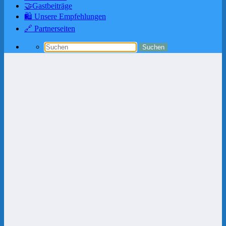
🤝Gastbeiträge
🛍️ Unsere Empfehlungen
🔗 Partnerseiten