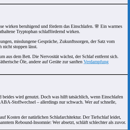
isse wirken beruhigend und fördern das Einschlafen. 🌸 Ein warmes
thaltene Tryptophan schlaffördernd wirken.
chnungen, misslungene Gespräche, Zukunftssorgen, der Satz vom
 nicht stoppen lässt.
m aus dem Bett. Die Nervosität wächst, der Schlaf entfernt sich.
therische Öle, andere auf Geräte zur sanften
Verdampfung
nd beides wird genutzt. Doch was hilft tatsächlich, wenn Einschlafen
n GABA-Stoffwechsel – allerdings nur schwach. Wer auf schnelle,
uf Kosten der natürlichen Schlafarchitektur. Der Tiefschlaf leidet,
anntem Rebound-Insomnie: Wer absetzt, schläft schlechter als zuvor.