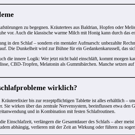
bleme
hlafstörungen zu begegnen. Kräutertees aus Baldrian, Hopfen oder Mel
ruhe vor. Auch die klassische warme Milch mit Honig kann durch das en
ergang in den Schlaf – sondern ein mentaler Aufmarsch: unbezahlte Re
 auf. Die Dunkelheit wird zur Bühne für ein Gedankenkarussell, das sich
uch die innere Logik: Wer jetzt nicht bald einschläft, kommt morgen kau
elisse, CBD-Tropfen, Melatonin als Gummibärchen. Manche setzen auf ä
schlafprobleme wirklich?
äuterelixier bis zur rezeptpflichtigen Tablette ist alles erhältlich – u
lfer. Sie wirken über das zentrale Nervensystem, beeinflussen etwa de
ngzeitanwendung und in Kombination mit festen Schlafroutinen.
die Einschlafzeit, verlängern die Gesamtdauer des Schlafs – aber meist a
udem abhängig, verlieren mit der Zeit an Wirkung oder führen zu sogen