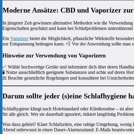
Moderne Ansätze: CBD und Vaporizer zu
In jüngerer Zeit gewinnen alternative Methoden wie die Verwendung 
Eigenschaften geschätzt und kann bei Schlafproblemen unterstützend
Ein
Vaporizer
bietet die Möglichkeit, pflanzliche Wirkstoffe besonde
zur Entspannung beitragen kann. 💨 Vor der Anwendung sollte man sic
Hinweise zur Verwendung von Vaporizern
✅ Wähle hochwertige Geräte und informiere dich über deren Handh
🧪 Nutze ausschließlich geeignete Substanzen und achte auf deren Her
⚖️ Beachte gesetzliche Regelungen und konsultiere bei Unsicherheit
Darum sollte jeder (s)eine Schlafhygiene 
Schlafhygiene klingt nach Hotelstandard oder Klinikroutine – ist abe
für alle gleich. Wer sie dauerhaft ignoriert, riskiert langfristig Prob
Was dazu gehört? Klare Schlafzeiten, eine ruhige Umgebung, wenig L
Abend unbewusst in einen Dauer-Alarmzustand: E-Mails beantworten,