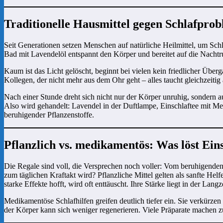
Traditionelle Hausmittel gegen Schlafpro
Seit Generationen setzen Menschen auf natürliche Heilmittel, um Sc
Bad mit Lavendelöl entspannt den Körper und bereitet auf die Nacht
Kaum ist das Licht gelöscht, beginnt bei vielen kein friedlicher Üb
Kollegen, der nicht mehr aus dem Ohr geht – alles taucht gleichzeitig
Nach einer Stunde dreht sich nicht nur der Körper unruhig, sondern a
Also wird gehandelt: Lavendel in der Duftlampe, Einschlaftee mit M
beruhigender Pflanzenstoffe.
Pflanzlich vs. medikamentös: Was löst Ein
Die Regale sind voll, die Versprechen noch voller: Vom beruhigenden Kr
zum täglichen Kraftakt wird? Pflanzliche Mittel gelten als sanfte He
starke Effekte hofft, wird oft enttäuscht. Ihre Stärke liegt in der La
Medikamentöse Schlafhilfen greifen deutlich tiefer ein. Sie verkürzen 
der Körper kann sich weniger regenerieren. Viele Präparate machen z