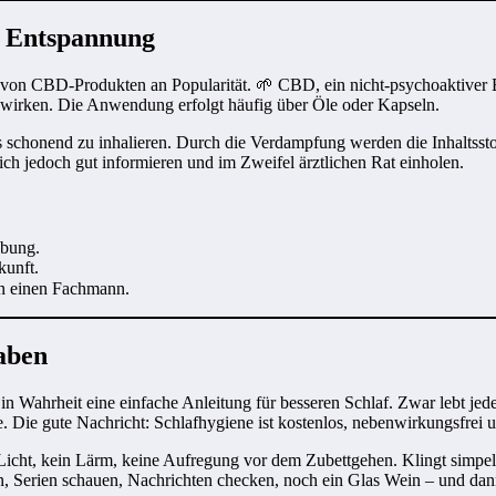
r Entspannung
von CBD-Produkten an Popularität. 🌱 CBD, ein nicht-psychoaktiver Be
 wirken. Die Anwendung erfolgt häufig über Öle oder Kapseln.
rs schonend zu inhalieren. Durch die Verdampfung werden die Inhaltss
h jedoch gut informieren und im Zweifel ärztlichen Rat einholen.
abung.
kunft.
en einen Fachmann.
haben
r in Wahrheit eine einfache Anleitung für besseren Schlaf. Zwar lebt j
leme. Die gute Nachricht: Schlafhygiene ist kostenlos, nebenwirkungsfrei 
icht, kein Lärm, keine Aufregung vor dem Zubettgehen. Klingt simpel 
 Serien schauen, Nachrichten checken, noch ein Glas Wein – und dann 