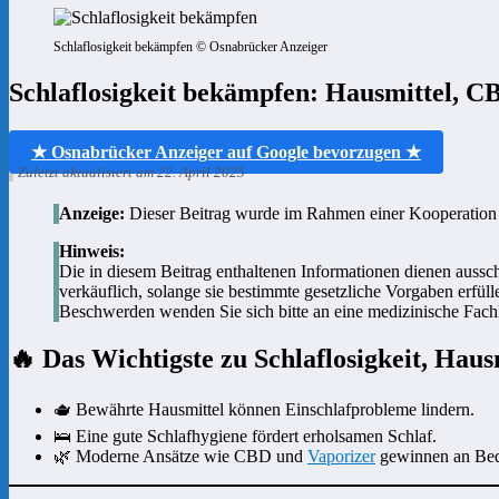
Schlaflosigkeit bekämpfen © Osnabrücker Anzeiger
Schlaflosigkeit bekämpfen: Hausmittel, 
★ Osnabrücker Anzeiger auf Google bevorzugen ★
Zuletzt aktualisiert am 22. April 2025
Anzeige:
Dieser Beitrag wurde im Rahmen einer Kooperation e
Hinweis:
Die in diesem Beitrag enthaltenen Informationen dienen aussc
verkäuflich, solange sie bestimmte gesetzliche Vorgaben erfül
Beschwerden wenden Sie sich bitte an eine medizinische Fachk
🔥 Das Wichtigste zu Schlaflosigkeit, Ha
🫖 Bewährte Hausmittel können Einschlafprobleme lindern.
🛌 Eine gute Schlafhygiene fördert erholsamen Schlaf.
🌿 Moderne Ansätze wie CBD und
Vaporizer
gewinnen an Bed