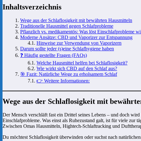
Inhaltsverzeichnis
Wege aus der Schlaflosigkeit mit bewährten Hausmitteln
Traditionelle Hausmittel gegen Schlafprobleme
Pflanzlich vs. medikamentös: Was löst Einschlafprobleme wi
Moderne Ansätze: CBD und Vaporizer zur Entspannung
Hinweise zur Verwendung von Vaporizern
Darum sollte jeder (s)eine Schlafhygiene haben
❓ Häufig gestellte Fragen (FAQs)
Welche Hausmittel helfen bei Schlaflosigkeit?
Wie wirkt sich CBD auf den Schlaf aus?
🎯 Fazit: Natürliche Wege zu erholsamem Schlaf
👉 Weitere Informationen:
Wege aus der Schlaflosigkeit mit bewährt
Der Mensch verschläft fast ein Drittel seines Lebens – und doch wi
Einschlafprobleme. Was einst als Ruhezustand galt, ist für viele zur
Zwischen Omas Hausmitteln, Hightech-Schlaftracking und Dufttherapi
Du möchtest Schlaflosigkeit überwinden oder suchst nach natürlichen