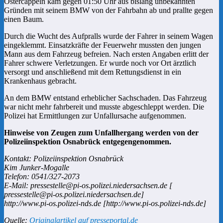
Ostercappeln kam gegen 01:50 Uhr aus bislang unbekannten
Gründen mit seinem BMW von der Fahrbahn ab und prallte gegen
einen Baum.
Durch die Wucht des Aufpralls wurde der Fahrer in seinem Wagen
eingeklemmt. Einsatzkräfte der Feuerwehr mussten den jungen
Mann aus dem Fahrzeug befreien. Nach ersten Angaben erlitt der
Fahrer schwere Verletzungen. Er wurde noch vor Ort ärztlich
versorgt und anschließend mit dem Rettungsdienst in ein
Krankenhaus gebracht.
An dem BMW entstand erheblicher Sachschaden. Das Fahrzeug
war nicht mehr fahrbereit und musste abgeschleppt werden. Die
Polizei hat Ermittlungen zur Unfallursache aufgenommen.
Hinweise von Zeugen zum Unfallhergang werden von der
Polizeiinspektion Osnabrück entgegengenommen.
Kontakt: Polizeiinspektion Osnabrück
Kim Junker-Mogalle
Telefon: 0541/327-2073
E-Mail: pressestelle@pi-os.polizei.niedersachsen.de [
pressestelle@pi-os.polizei.niedersachsen.de]
http://www.pi-os.polizei-nds.de [http://www.pi-os.polizei-nds.de]
Quelle:
Originalartikel auf presseportal.de