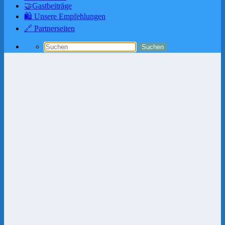
🤝Gastbeiträge
🛍️ Unsere Empfehlungen
🔗 Partnerseiten