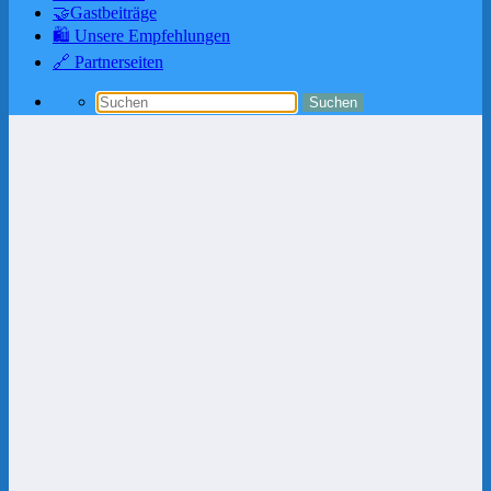
🤝Gastbeiträge
🛍️ Unsere Empfehlungen
🔗 Partnerseiten