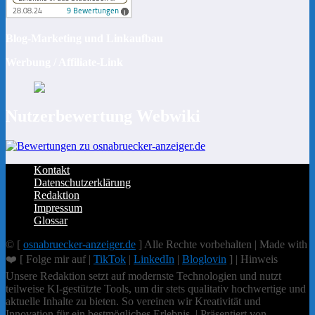
Blog-Marketing und Linkaufbau
Werbung / Affiliate-Link
Nutzerbewertung Webwiki
Kontakt
Datenschutzerklärung
Redaktion
Impressum
Glossar
© [
osnabruecker-anzeiger.de
] Alle Rechte vorbehalten | Made with
❤️ [ Folge mir auf |
TikTok
|
LinkedIn
|
Bloglovin
] | Hinweis
Unsere Redaktion setzt auf modernste Technologien und nutzt
teilweise KI-gestützte Tools, um dir stets qualitativ hochwertige und
aktuelle Inhalte zu bieten. So vereinen wir Kreativität und
Innovation für ein bestmögliches Erlebnis. | Präsentiert von