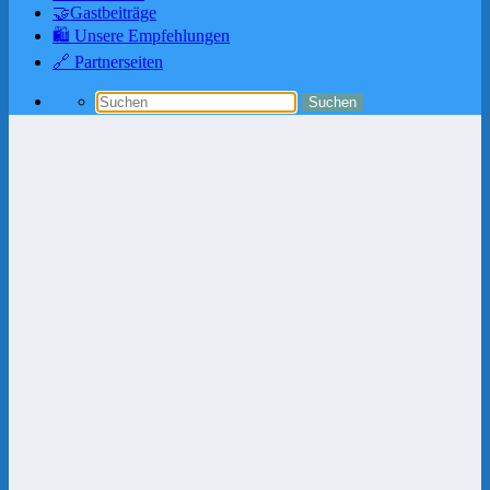
🤝Gastbeiträge
🛍️ Unsere Empfehlungen
🔗 Partnerseiten