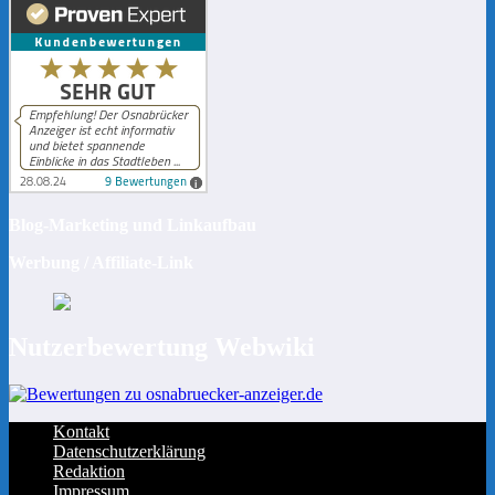
Blog-Marketing und Linkaufbau
Werbung / Affiliate-Link
Nutzerbewertung Webwiki
Kontakt
Datenschutzerklärung
Redaktion
Impressum