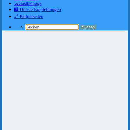
🤝Gastbeiträge
🛍️ Unsere Empfehlungen
🔗 Partnerseiten