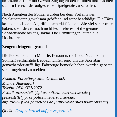
unbekannte Täter mit Gewalt Zugang zu den Räumen und machten
sich im Bereich der aufgestellten Spielgeräte zu schaffen.
Nach Angaben der Polizei wurden bei dem Vorfall zwei
Spielautomaten gewaltsam geöffnet und stark beschädigt. Die Täter
konnten nach dem Angriff unbemerkt flüchten. Wie viel sie erbeutet
haben, steht derzeit noch nicht fest – ebenso ist die genaue
Schadenshöhe bislang unklar. Die Ermittlungen laufen auf
Hochtouren.
Zeugen dringend gesucht
Die Polizei bittet um Mithilfe: Personen, die in der Nacht zum
Sonntag verdächtige Beobachtungen rund um die Sportsbar
gemacht oder auffällige Fahrzeuge bemerkt haben, werden gebeten,
sich umgehend zu melden.
Kontakt: Polizeiinspektion Osnabrück
Michael Außendorf
Telefon: 0541/327-2072
E-Mail: pressestelle@pi-os.polizei.niedersachsen.de [
pressestelle@pi-os.polizei.niedersachsen.de]
http://www.pi-os.polizei-nds.de [http://www.pi-os.polizei-nds.de]
Quelle:
Originalartikel auf presseportal.de