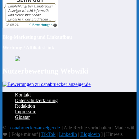
Blog-Marketing und Linkaufbau
Werbung / Affiliate-Link
Nutzerbewertung Webwiki
Kontakt
Datenschutzerklärung
Redaktion
Impressum
Glossar
© [
osnabruecker-anzeiger.de
] Alle Rechte vorbehalten | Made with
❤️ [ Folge mir auf |
TikTok
|
LinkedIn
|
Bloglovin
] | Hinweis