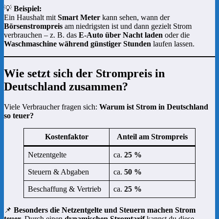
💡
Beispiel:
Ein Haushalt mit
Smart Meter
kann sehen, wann der
Börsenstrompreis
am niedrigsten ist und dann gezielt Strom
verbrauchen – z. B. das
E-Auto über Nacht laden
oder die
Waschmaschine während günstiger Stunden
laufen lassen.
Wie setzt sich der Strompreis in
Deutschland zusammen?
Viele Verbraucher fragen sich:
Warum ist Strom in Deutschland
so teuer?
Kostenfaktor
Anteil am Strompreis
Netzentgelte
ca.
25 %
Steuern & Abgaben
ca.
50 %
Beschaffung & Vertrieb
ca.
25 %
📌
Besonders die Netzentgelte und Steuern machen Strom
teuer.
Durch einen
dynamischen Stromtarif
kannst du diese