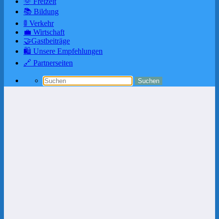
🌞 Freizeit
📚 Bildung
🚦 Verkehr
💼 Wirtschaft
🤝Gastbeiträge
🛍️ Unsere Empfehlungen
🔗 Partnerseiten