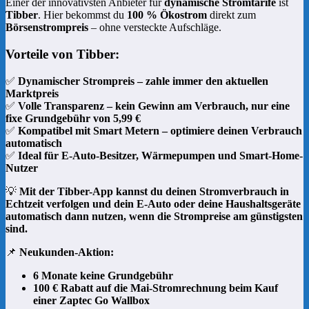
Einer der innovativsten Anbieter für
dynamische Stromtarife
ist
Tibber
. Hier bekommst du
100 % Ökostrom
direkt zum
Börsenstrompreis
– ohne versteckte Aufschläge.
Vorteile von Tibber:
✅
Dynamischer Strompreis – zahle immer den aktuellen
Marktpreis
✅
Volle Transparenz – kein Gewinn am Verbrauch, nur eine
fixe Grundgebühr von 5,99 €
✅
Kompatibel mit Smart Metern – optimiere deinen Verbrauch
automatisch
✅
Ideal für E-Auto-Besitzer, Wärmepumpen und Smart-Home-
Nutzer
💡
Mit der Tibber-App kannst du deinen Stromverbrauch in
Echtzeit verfolgen und dein E-Auto oder deine Haushaltsgeräte
automatisch dann nutzen, wenn die Strompreise am günstigsten
sind.
📌
Neukunden-Aktion:
6 Monate keine Grundgebühr
100 € Rabatt auf die Mai-Stromrechnung beim Kauf
einer Zaptec Go Wallbox