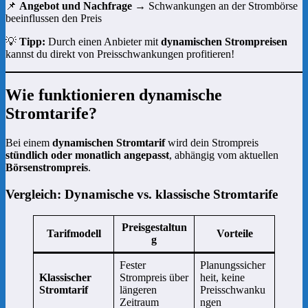
📌
Angebot und Nachfrage
→ Schwankungen an der Strombörse
beeinflussen den Preis
💡
Tipp:
Durch einen Anbieter mit
dynamischen Strompreisen
kannst du direkt von Preisschwankungen profitieren!
Wie funktionieren dynamische
Stromtarife?
Bei einem
dynamischen Stromtarif
wird dein Strompreis
stündlich oder monatlich angepasst
, abhängig vom aktuellen
Börsenstrompreis
.
Vergleich: Dynamische vs. klassische Stromtarife
Preisgestaltun
Tarifmodell
Vorteile
g
Fester
Planungssicher
Klassischer
Strompreis über
heit, keine
Stromtarif
längeren
Preisschwanku
Zeitraum
ngen