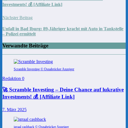
Investments! 💰 [Affiliate Link]
Nächster Beitrag
Unfall in Bad Iburg: 89-Jähriger kracht mit Auto in Tankstelle
– Polizei ermittelt
Verwandte Beiträge
Scramble Investing © Osnabrücker Anzeiger
Redaktion
0
🚀 Scramble Investing – Deine Chance auf lukrative
Investments! 💰 [Affiliate Link]
7. März 2025
igraal cashback © Osnabrücker Anzeiger