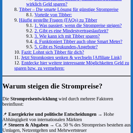
wirklich Geld sparen?
Tibber – Die smarte Lösung für günstige Strompreise
Vorteile von Tibber:
Häufig gestellte Fragen (FAQs) zu Tibber
1. Was passiert, wenn die Strompreise steigen?
2. Gibt es eine Mindestvertragslaufzeit?
3. Wie kann ich mit Tibber sparen?
4. Funktioniert Tibber auch ohne Smart Meter?
5. Gibt es Neukunden-Angebote?
Fazit: Lohnt sich Tibber für dich?
Jetzt Stromkosten senken & wechseln [Affiliate Link]
Entdecke hier weitere interessante Möglichkeiten Geld zu
sparen bzw. zu vermehren:
Warum steigen die Strompreise?
Die
Strompreisentwicklung
wird durch mehrere Faktoren
beeinflusst:
📌
Energiekrise und politische Entscheidungen
→ Hohe
Abhängigkeit von internationalen Märkten
📌
Steuern & Abgaben
→ Ca. 50 % des Strompreises bestehen aus
Umlagen, Netzentgelten und Mehrwertsteuer