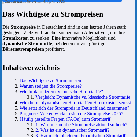
Zuletzt aktualisiert am 4. April 2025
Das Wichtigste zu Strompreisen
Die
Strompreise
in Deutschland sind in den letzten Jahren stark
gestiegen. Viele Verbraucher suchen nach Alternativen, um ihre
Stromkosten
zu senken. Eine innovative Möglichkeit sind
dynamische Stromtarife
, bei denen du von günstigen
Börsenstrompreisen
profitierst.
Inhaltsverzeichnis
Das Wichtigste zu Strompreisen
Warum steigen die Strompreise?
Wie funktionieren dynamische Stromtarife?
Vergleich: Dynamische vs. klassische Stromtarife
Wie du mit dynamischen Stromtarifen Stromkosten senkst
Wie setzt sich der Strompreis in Deutschland zusammen?
Prognose: Wie entwickeln sich die Strompreise 2025?
Häufig gestellte Fragen (FAQs) zum Stromtarif
1. Warum sind die Strompreise aktuell so hoch?
2. Was ist ein dynamischer Stromtarif?
3. Kann ich mit einem dynamischen Stromtarif