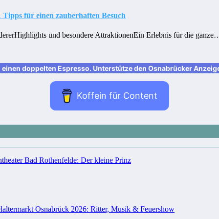
 Tipps für einen zauberhaften Besuch
dererHighlights und besondere AttraktionenEin Erlebnis für die ganze
nen doppelten Espresso. Unterstütze den Osnabrücker Anzeiger m
Koffein für Content
theater Bad Rothenfelde: Der kleine Prinz
elaltermarkt Osnabrück 2026: Ritter, Musik & Feuershow