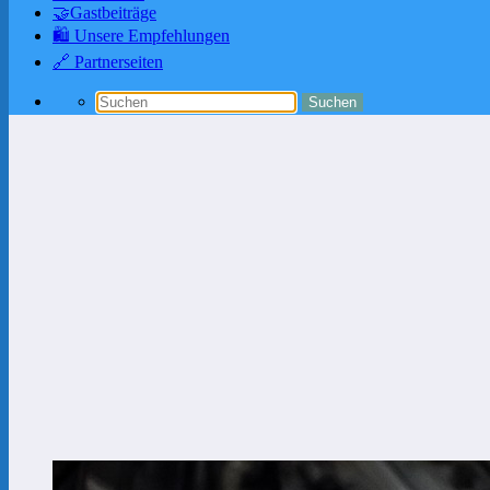
🤝Gastbeiträge
🛍️ Unsere Empfehlungen
🔗 Partnerseiten