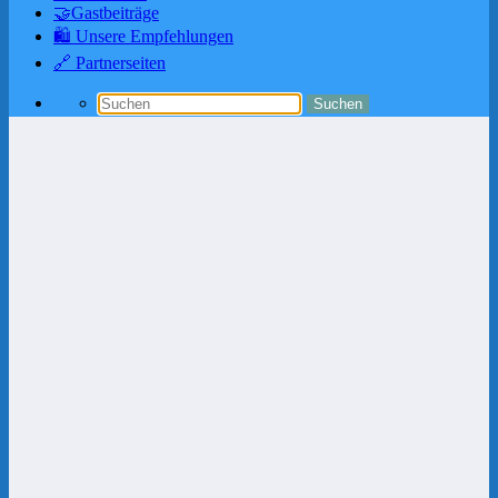
🤝Gastbeiträge
🛍️ Unsere Empfehlungen
🔗 Partnerseiten