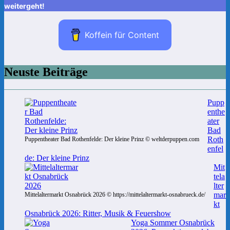
weitergeht!
Koffein für Content
Neuste Beiträge
Pupp
enthe
ater
Bad
Roth
Puppentheater Bad Rothenfelde: Der kleine Prinz © weltderpuppen.com
enfel
de: Der kleine Prinz
Mit
tela
lter
mar
Mittelaltermarkt Osnabrück 2026 © https://mittelaltermarkt-osnabrueck.de/
kt
Osnabrück 2026: Ritter, Musik & Feuershow
Yoga Sommer Osnabrück