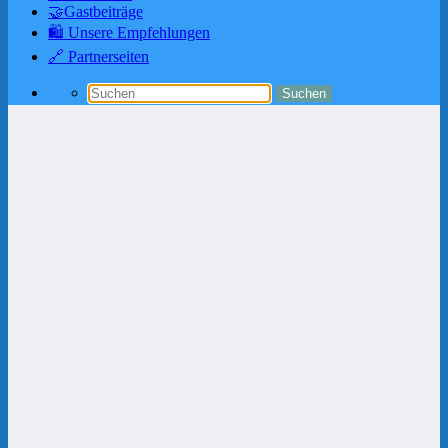
🤝Gastbeiträge
🛍️ Unsere Empfehlungen
🔗 Partnerseiten