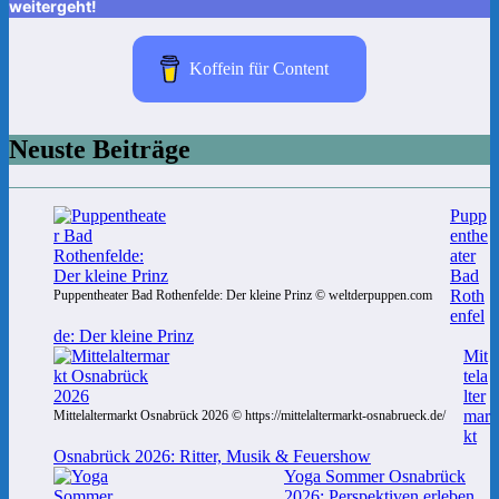
weitergeht!
Koffein für Content
Neuste Beiträge
Pupp
enthe
ater
Bad
Roth
Puppentheater Bad Rothenfelde: Der kleine Prinz © weltderpuppen.com
enfel
de: Der kleine Prinz
Mit
tela
lter
mar
Mittelaltermarkt Osnabrück 2026 © https://mittelaltermarkt-osnabrueck.de/
kt
Osnabrück 2026: Ritter, Musik & Feuershow
Yoga Sommer Osnabrück
2026: Perspektiven erleben