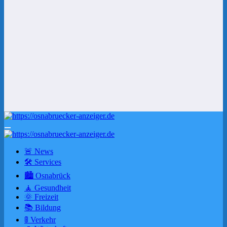
🚨 News
🛠 Services
🏙️ Osnabrück
🧘 Gesundheit
🌞 Freizeit
📚 Bildung
🚦 Verkehr