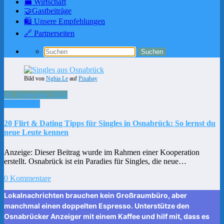
💼 Wirtschaft
🤝Gastbeiträge
🛍️ Unsere Empfehlungen
🔗 Partnerseiten
Bild von
Nghia Le
auf
Pixabay
28. September 2024
Gastbeitrag
20 Flirt & Dating Tipps für Singles in Osnabrück: So lernst du
neue Leute kennen
Anzeige: Dieser Beitrag wurde im Rahmen einer Kooperation
erstellt. Osnabrück ist ein Paradies für Singles, die neue…
0 Kommentare
Lokalnachrichten brauchen kein Großraumbüro, aber
manchmal einen doppelten Espresso. Unterstütze den
Osnabrücker Anzeiger mit einem Kaffee und hilf mit, dass es