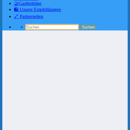
🤝Gastbeiträge
🛍️ Unsere Empfehlungen
🔗 Partnerseiten