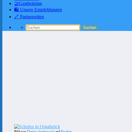
🤝Gastbeiträge
🛍️ Unsere Empfehlungen
🔗 Partnerseiten
Bild von
Dariusz Sankowski
auf
Pixabay