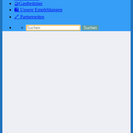
🤝Gastbeiträge
🛍️ Unsere Empfehlungen
🔗 Partnerseiten