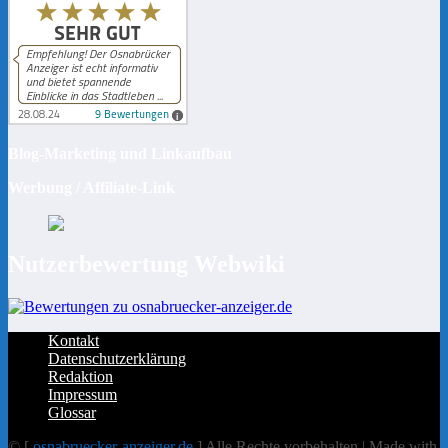
Blog-Marketing und Linkaufbau
Werbung / Affiliate-Link
Nutzerbewertung Webwiki
Kontakt
Datenschutzerklärung
Redaktion
Impressum
Glossar
© [
osnabruecker-anzeiger.de
] Alle Rechte vorbehalten | Made with