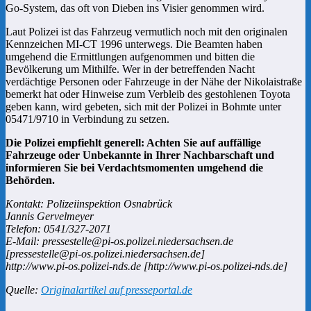
Go-System, das oft von Dieben ins Visier genommen wird.
Laut Polizei ist das Fahrzeug vermutlich noch mit den originalen
Kennzeichen MI-CT 1996 unterwegs. Die Beamten haben
umgehend die Ermittlungen aufgenommen und bitten die
Bevölkerung um Mithilfe. Wer in der betreffenden Nacht
verdächtige Personen oder Fahrzeuge in der Nähe der Nikolaistraße
bemerkt hat oder Hinweise zum Verbleib des gestohlenen Toyota
geben kann, wird gebeten, sich mit der Polizei in Bohmte unter
05471/9710 in Verbindung zu setzen.
Die Polizei empfiehlt generell: Achten Sie auf auffällige
Fahrzeuge oder Unbekannte in Ihrer Nachbarschaft und
informieren Sie bei Verdachtsmomenten umgehend die
Behörden.
Kontakt: Polizeiinspektion Osnabrück
Jannis Gervelmeyer
Telefon: 0541/327-2071
E-Mail: pressestelle@pi-os.polizei.niedersachsen.de
[pressestelle@pi-os.polizei.niedersachsen.de]
http://www.pi-os.polizei-nds.de [http://www.pi-os.polizei-nds.de]
Quelle:
Originalartikel auf presseportal.de