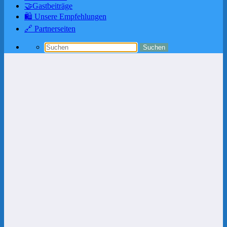
🤝Gastbeiträge
🛍️ Unsere Empfehlungen
🔗 Partnerseiten