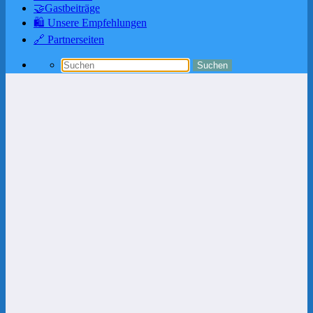
🤝Gastbeiträge
🛍️ Unsere Empfehlungen
🔗 Partnerseiten