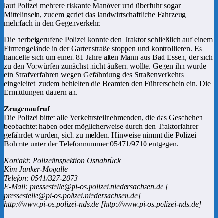
laut Polizei mehrere riskante Manöver und überfuhr sogar
Mittelinseln, zudem geriet das landwirtschaftliche Fahrzeug
mehrfach in den Gegenverkehr.
Die herbeigerufene Polizei konnte den Traktor schließlich auf einem
Firmengelände in der Gartenstraße stoppen und kontrollieren. Es
handelte sich um einen 81 Jahre alten Mann aus Bad Essen, der sich
zu den Vorwürfen zunächst nicht äußern wollte. Gegen ihn wurde
ein Strafverfahren wegen Gefährdung des Straßenverkehrs
eingeleitet, zudem behielten die Beamten den Führerschein ein. Die
Ermittlungen dauern an.
Zeugenaufruf
Die Polizei bittet alle Verkehrsteilnehmenden, die das Geschehen
beobachtet haben oder möglicherweise durch den Traktorfahrer
gefährdet wurden, sich zu melden. Hinweise nimmt die Polizei
Bohmte unter der Telefonnummer 05471/9710 entgegen.
Kontakt: Polizeiinspektion Osnabrück
Kim Junker-Mogalle
Telefon: 0541/327-2073
E-Mail: pressestelle@pi-os.polizei.niedersachsen.de [
pressestelle@pi-os.polizei.niedersachsen.de]
http://www.pi-os.polizei-nds.de [http://www.pi-os.polizei-nds.de]