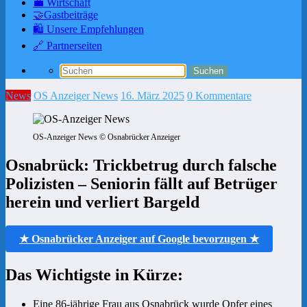
💼 Wirtschaft
🤝Gastbeiträge
🛍️ Unsere Empfehlungen
🔗 Partnerseiten
News
OS Anzeiger News
16. März 2025
0 Kommentare
OS-Anzeiger News © Osnabrücker Anzeiger
Osnabrück: Trickbetrug durch falsche
Polizisten – Seniorin fällt auf Betrüger
herein und verliert Bargeld
★ Osnabrücker Anzeiger auf Google bevorzugen ★
Das Wichtigste in Kürze:
Eine 86-jährige Frau aus Osnabrück wurde Opfer eines