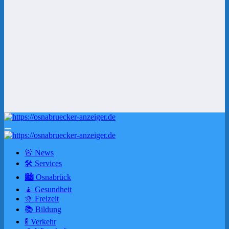
🚨 News
🛠 Services
🏙️ Osnabrück
🧘 Gesundheit
🌞 Freizeit
📚 Bildung
🚦 Verkehr