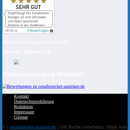
Blog-Marketing und Linkaufbau
Werbung / Affiliate-Link
Nutzerbewertung Webwiki
Kontakt
Datenschutzerklärung
Redaktion
Impressum
Glossar
© [
osnabruecker-anzeiger.de
] Alle Rechte vorbehalten | Made with