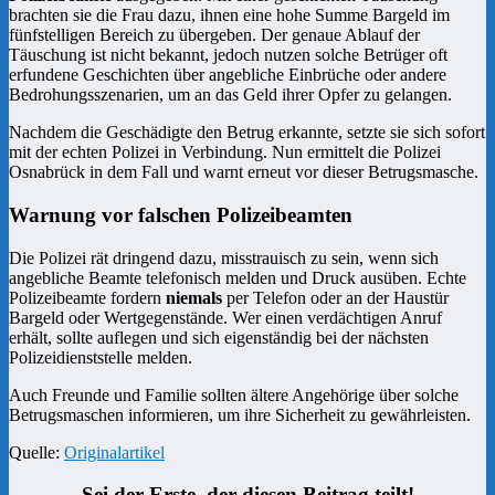
brachten sie die Frau dazu, ihnen eine hohe Summe Bargeld im
fünfstelligen Bereich zu übergeben. Der genaue Ablauf der
Täuschung ist nicht bekannt, jedoch nutzen solche Betrüger oft
erfundene Geschichten über angebliche Einbrüche oder andere
Bedrohungsszenarien, um an das Geld ihrer Opfer zu gelangen.
Nachdem die Geschädigte den Betrug erkannte, setzte sie sich sofort
mit der echten Polizei in Verbindung. Nun ermittelt die Polizei
Osnabrück in dem Fall und warnt erneut vor dieser Betrugsmasche.
Warnung vor falschen Polizeibeamten
Die Polizei rät dringend dazu, misstrauisch zu sein, wenn sich
angebliche Beamte telefonisch melden und Druck ausüben. Echte
Polizeibeamte fordern
niemals
per Telefon oder an der Haustür
Bargeld oder Wertgegenstände. Wer einen verdächtigen Anruf
erhält, sollte auflegen und sich eigenständig bei der nächsten
Polizeidienststelle melden.
Auch Freunde und Familie sollten ältere Angehörige über solche
Betrugsmaschen informieren, um ihre Sicherheit zu gewährleisten.
Quelle:
Originalartikel
Sei der Erste, der diesen Beitrag teilt!