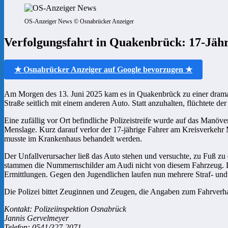
OS-Anzeiger News © Osnabrücker Anzeiger
Verfolgungsfahrt in Quakenbrück: 17-Jähr
★ Osnabrücker Anzeiger auf Google bevorzugen ★
Am Morgen des 13. Juni 2025 kam es in Quakenbrück zu einer dramati
Straße seitlich mit einem anderen Auto. Statt anzuhalten, flüchtete 
Eine zufällig vor Ort befindliche Polizeistreife wurde auf das Manöve
Menslage. Kurz darauf verlor der 17-jährige Fahrer am Kreisverkehr Me
musste im Krankenhaus behandelt werden.
Der Unfallverursacher ließ das Auto stehen und versuchte, zu Fuß zu
stammen die Nummernschilder am Audi nicht von diesem Fahrzeug. Die
Ermittlungen. Gegen den Jugendlichen laufen nun mehrere Straf- un
Die Polizei bittet Zeuginnen und Zeugen, die Angaben zum Fahrverh
Kontakt: Polizeiinspektion Osnabrück
Jannis Gervelmeyer
Telefon: 0541/327-2071