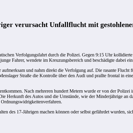
iger verursacht Unfallflucht mit gestohlen
schen Verfolgungsfahrt durch die Polizei. Gegen 9:15 Uhr kollidierte
der junge Fahrer, wendete im Kreuzungsbereich und beschädigte dabei e
r aufmerksam und nahm direkt die Verfolgung auf. Die rasante Flucht fü
nslager Straße die Kontrolle über den Audi und prallte frontal in einen
 entkommen. Nach mehreren hundert Metern wurde er von der Polizei in 
 Herkunft des Autos und die Umstände, wie der Minderjährige an das 
d Ordnungswidrigkeitenverfahren.
alten des 17-Jährigen machen können oder selbst gefährdet wurden, s