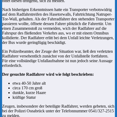
bittet diesen dringend, sich zu melden.
Nach bisherigen Erkenntnissen hatte ein Transporter verbotswidrig
auf dem Radfahrstreifen des Hasetorwalls, Fahrtrichtung Natruper-
Tor-Wall, gehalten. Als der Fahrradfahrer den stehenden Transporter
passieren wollte, öffnete dessen Fahrer plötzlich die Fahrertür. Um
einen Zusammenstoß zu vermeiden, wich der Radfahrer auf die
Fahrspur des fließenden Verkehrs aus, wo er mit einem Omnibus
kollidierte. Der Radfahrer erlitt bei dem Unfall leichte Verletzungen,
der Bus wurde geringfügig beschädigt.
Ein Polizeibeamter, der Zeuge der Situation war, ließ den verletzten
Radfahrer versehentlich zunächst von der Unfallstelle fortfahren.
Für eine vollständige Unfallaufnahme ist nun jedoch seine Aussage
erforderlich.
Der gesuchte Radfahrer wird wie folgt beschrieben:
etwa 40-50 Jahre alt
circa 170 cm groß
dunkle, kurze Haare
kräftige Statur
Zeugen, insbesondere der beteiligte Radfahrer, werden gebeten, sich
bei der Polizei Osnabrück unter der Telefonnummer 0541/327-2515
zu melden.