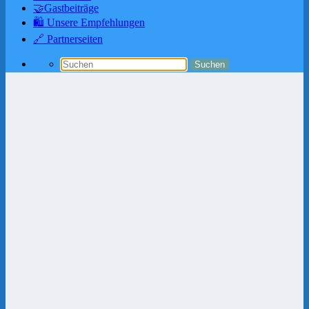
🤝Gastbeiträge
🛍️ Unsere Empfehlungen
🔗 Partnerseiten