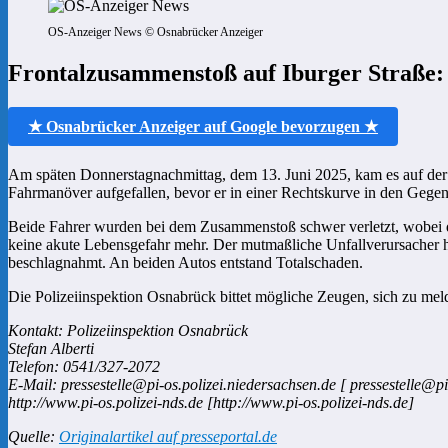
OS-Anzeiger News © Osnabrücker Anzeiger
Frontalzusammenstoß auf Iburger Straße:
★ Osnabrücker Anzeiger auf Google bevorzugen ★
Am späten Donnerstagnachmittag, dem 13. Juni 2025, kam es auf der Ib
Fahrmanöver aufgefallen, bevor er in einer Rechtskurve in den Gegenv
Beide Fahrer wurden bei dem Zusammenstoß schwer verletzt, wobei der
keine akute Lebensgefahr mehr. Der mutmaßliche Unfallverursacher 
beschlagnahmt. An beiden Autos entstand Totalschaden.
Die Polizeiinspektion Osnabrück bittet mögliche Zeugen, sich zu mel
Kontakt: Polizeiinspektion Osnabrück
Stefan Alberti
Telefon: 0541/327-2072
E-Mail: pressestelle@pi-os.polizei.niedersachsen.de [ pressestelle@pi
http://www.pi-os.polizei-nds.de [http://www.pi-os.polizei-nds.de]
Quelle:
Originalartikel auf presseportal.de