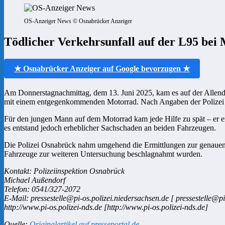
OS-Anzeiger News © Osnabrücker Anzeiger
Tödlicher Verkehrsunfall auf der L95 bei 
★ Osnabrücker Anzeiger auf Google bevorzugen ★
Am Donnerstagnachmittag, dem 13. Juni 2025, kam es auf der Allendo
mit einem entgegenkommenden Motorrad. Nach Angaben der Polizei wo
Für den jungen Mann auf dem Motorrad kam jede Hilfe zu spät – er erl
es entstand jedoch erheblicher Sachschaden an beiden Fahrzeugen.
Die Polizei Osnabrück nahm umgehend die Ermittlungen zur genauen U
Fahrzeuge zur weiteren Untersuchung beschlagnahmt wurden.
Kontakt: Polizeiinspektion Osnabrück
Michael Außendorf
Telefon: 0541/327-2072
E-Mail: pressestelle@pi-os.polizei.niedersachsen.de [ pressestelle@pi
http://www.pi-os.polizei-nds.de [http://www.pi-os.polizei-nds.de]
Quelle:
Originalartikel auf presseportal.de