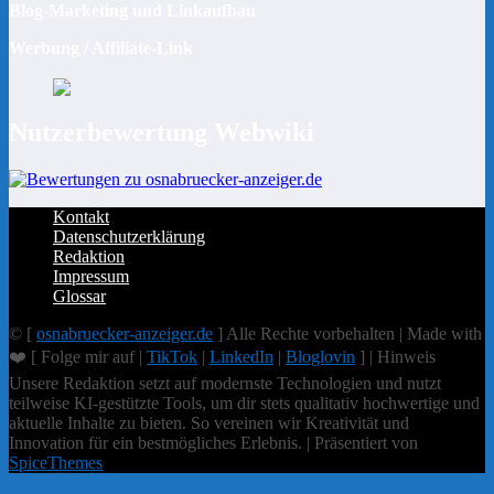
Blog-Marketing und Linkaufbau
Werbung / Affiliate-Link
Nutzerbewertung Webwiki
Kontakt
Datenschutzerklärung
Redaktion
Impressum
Glossar
© [
osnabruecker-anzeiger.de
] Alle Rechte vorbehalten | Made with
❤️ [ Folge mir auf |
TikTok
|
LinkedIn
|
Bloglovin
] | Hinweis
Unsere Redaktion setzt auf modernste Technologien und nutzt
teilweise KI-gestützte Tools, um dir stets qualitativ hochwertige und
aktuelle Inhalte zu bieten. So vereinen wir Kreativität und
Innovation für ein bestmögliches Erlebnis. | Präsentiert von
SpiceThemes