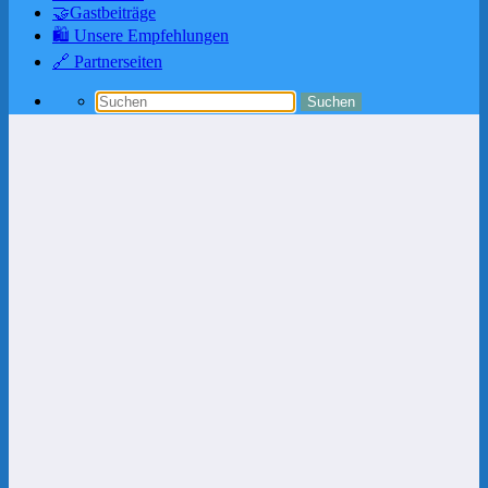
🤝Gastbeiträge
🛍️ Unsere Empfehlungen
🔗 Partnerseiten