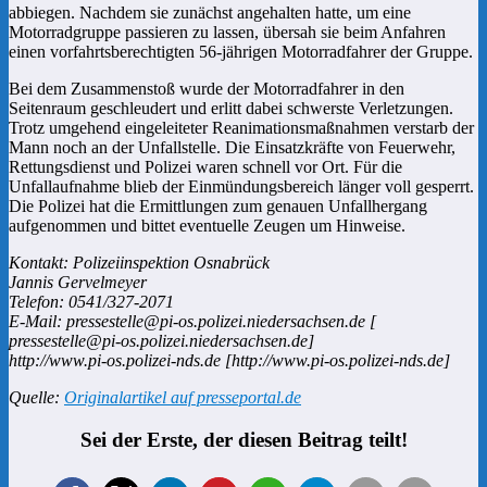
abbiegen. Nachdem sie zunächst angehalten hatte, um eine
Motorradgruppe passieren zu lassen, übersah sie beim Anfahren
einen vorfahrtsberechtigten 56-jährigen Motorradfahrer der Gruppe.
Bei dem Zusammenstoß wurde der Motorradfahrer in den
Seitenraum geschleudert und erlitt dabei schwerste Verletzungen.
Trotz umgehend eingeleiteter Reanimationsmaßnahmen verstarb der
Mann noch an der Unfallstelle. Die Einsatzkräfte von Feuerwehr,
Rettungsdienst und Polizei waren schnell vor Ort. Für die
Unfallaufnahme blieb der Einmündungsbereich länger voll gesperrt.
Die Polizei hat die Ermittlungen zum genauen Unfallhergang
aufgenommen und bittet eventuelle Zeugen um Hinweise.
Kontakt: Polizeiinspektion Osnabrück
Jannis Gervelmeyer
Telefon: 0541/327-2071
E-Mail: pressestelle@pi-os.polizei.niedersachsen.de [
pressestelle@pi-os.polizei.niedersachsen.de]
http://www.pi-os.polizei-nds.de [http://www.pi-os.polizei-nds.de]
Quelle:
Originalartikel auf presseportal.de
Sei der Erste, der diesen Beitrag teilt!