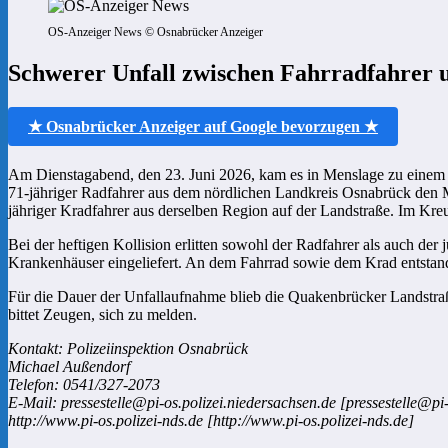
OS-Anzeiger News © Osnabrücker Anzeiger
Schwerer Unfall zwischen Fahrradfahrer 
★ Osnabrücker Anzeiger auf Google bevorzugen ★
Am Dienstagabend, den 23. Juni 2026, kam es in Menslage zu einem
71-jähriger Radfahrer aus dem nördlichen Landkreis Osnabrück den 
jähriger Kradfahrer aus derselben Region auf der Landstraße. Im Kr
Bei der heftigen Kollision erlitten sowohl der Radfahrer als auch d
Krankenhäuser eingeliefert. An dem Fahrrad sowie dem Krad entsta
Für die Dauer der Unfallaufnahme blieb die Quakenbrücker Landstra
bittet Zeugen, sich zu melden.
Kontakt: Polizeiinspektion Osnabrück
Michael Außendorf
Telefon: 0541/327-2073
E-Mail: pressestelle@pi-os.polizei.niedersachsen.de [pressestelle@pi
http://www.pi-os.polizei-nds.de [http://www.pi-os.polizei-nds.de]