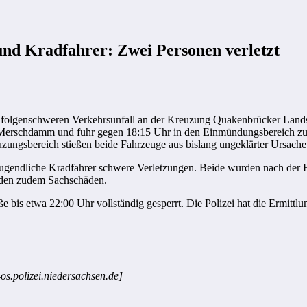
und Kradfahrer: Zwei Personen verletzt
 folgenschweren Verkehrsunfall an der Kreuzung Quakenbrücker Lands
Merschdamm und fuhr gegen 18:15 Uhr in den Einmündungsbereich zur Q
euzungsbereich stießen beide Fahrzeuge aus bislang ungeklärter Ursac
er jugendliche Kradfahrer schwere Verletzungen. Beide wurden nach der
nden zudem Sachschäden.
ße bis etwa 22:00 Uhr vollständig gesperrt. Die Polizei hat die Ermi
-os.polizei.niedersachsen.de]