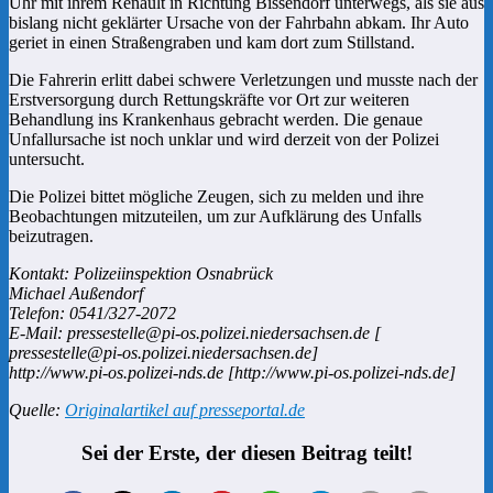
Uhr mit ihrem Renault in Richtung Bissendorf unterwegs, als sie aus
bislang nicht geklärter Ursache von der Fahrbahn abkam. Ihr Auto
geriet in einen Straßengraben und kam dort zum Stillstand.
Die Fahrerin erlitt dabei schwere Verletzungen und musste nach der
Erstversorgung durch Rettungskräfte vor Ort zur weiteren
Behandlung ins Krankenhaus gebracht werden. Die genaue
Unfallursache ist noch unklar und wird derzeit von der Polizei
untersucht.
Die Polizei bittet mögliche Zeugen, sich zu melden und ihre
Beobachtungen mitzuteilen, um zur Aufklärung des Unfalls
beizutragen.
Kontakt: Polizeiinspektion Osnabrück
Michael Außendorf
Telefon: 0541/327-2072
E-Mail: pressestelle@pi-os.polizei.niedersachsen.de [
pressestelle@pi-os.polizei.niedersachsen.de]
http://www.pi-os.polizei-nds.de [http://www.pi-os.polizei-nds.de]
Quelle:
Originalartikel auf presseportal.de
Sei der Erste, der diesen Beitrag teilt!