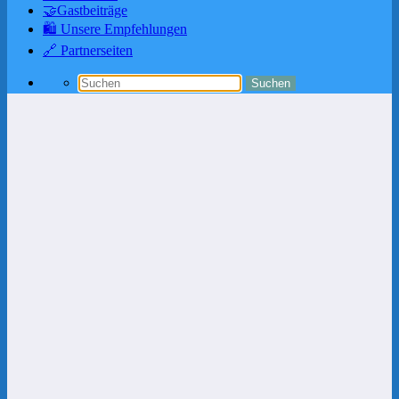
🤝Gastbeiträge
🛍️ Unsere Empfehlungen
🔗 Partnerseiten