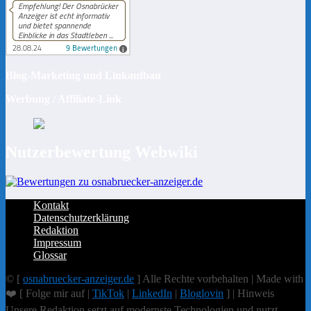
Blog-Marketing und Linkaufbau
Werbung / Affiliate-Link
Nutzerbewertung Webwiki
Kontakt
Datenschutzerklärung
Redaktion
Impressum
Glossar
© [
osnabruecker-anzeiger.de
] Alle Rechte vorbehalten | Made with
❤️ [ Folge mir auf |
TikTok
|
LinkedIn
|
Bloglovin
] | Hinweis
Unsere Redaktion setzt auf modernste Technologien und nutzt