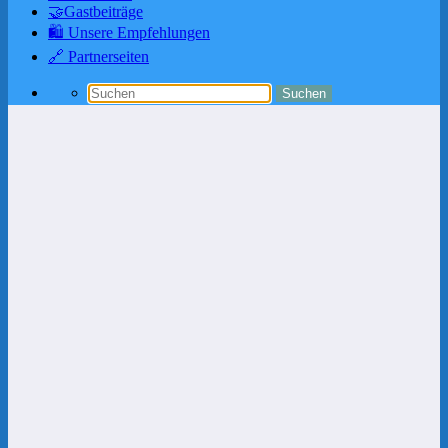
🤝Gastbeiträge
🛍️ Unsere Empfehlungen
🔗 Partnerseiten