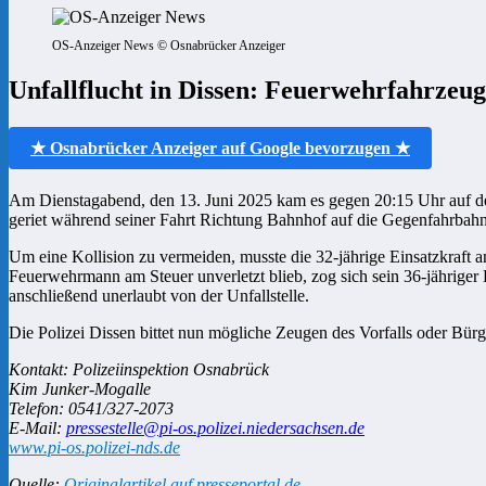
OS-Anzeiger News © Osnabrücker Anzeiger
Unfallflucht in Dissen: Feuerwehrfahrzeu
★ Osnabrücker Anzeiger auf Google bevorzugen ★
Am Dienstagabend, den 13. Juni 2025 kam es gegen 20:15 Uhr auf der 
geriet während seiner Fahrt Richtung Bahnhof auf die Gegenfahrbah
Um eine Kollision zu vermeiden, musste die 32-jährige Einsatzkraft 
Feuerwehrmann am Steuer unverletzt blieb, zog sich sein 36-jähriger 
anschließend unerlaubt von der Unfallstelle.
Die Polizei Dissen bittet nun mögliche Zeugen des Vorfalls oder Bü
Kontakt: Polizeiinspektion Osnabrück
Kim Junker-Mogalle
Telefon: 0541/327-2073
E-Mail:
pressestelle@pi-os.polizei.niedersachsen.de
www.pi-os.polizei-nds.de
Quelle:
Originalartikel auf presseportal.de