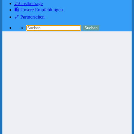
🤝Gastbeiträge
🛍️ Unsere Empfehlungen
🔗 Partnerseiten