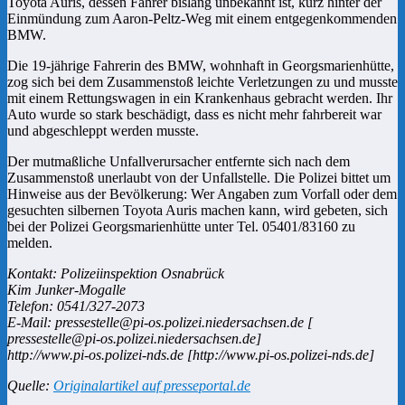
Toyota Auris, dessen Fahrer bislang unbekannt ist, kurz hinter der
Einmündung zum Aaron-Peltz-Weg mit einem entgegenkommenden
BMW.
Die 19-jährige Fahrerin des BMW, wohnhaft in Georgsmarienhütte,
zog sich bei dem Zusammenstoß leichte Verletzungen zu und musste
mit einem Rettungswagen in ein Krankenhaus gebracht werden. Ihr
Auto wurde so stark beschädigt, dass es nicht mehr fahrbereit war
und abgeschleppt werden musste.
Der mutmaßliche Unfallverursacher entfernte sich nach dem
Zusammenstoß unerlaubt von der Unfallstelle. Die Polizei bittet um
Hinweise aus der Bevölkerung: Wer Angaben zum Vorfall oder dem
gesuchten silbernen Toyota Auris machen kann, wird gebeten, sich
bei der Polizei Georgsmarienhütte unter Tel. 05401/83160 zu
melden.
Kontakt: Polizeiinspektion Osnabrück
Kim Junker-Mogalle
Telefon: 0541/327-2073
E-Mail: pressestelle@pi-os.polizei.niedersachsen.de [
pressestelle@pi-os.polizei.niedersachsen.de]
http://www.pi-os.polizei-nds.de [http://www.pi-os.polizei-nds.de]
Quelle:
Originalartikel auf presseportal.de