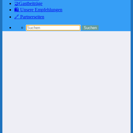
🤝Gastbeiträge
🛍️ Unsere Empfehlungen
🔗 Partnerseiten