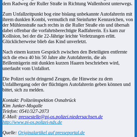
dem Radweg der Ruller Straße in Richtung Wallenhorst unterwegs.
Zum Unfallzeitpunkt bog eine bislang unbekannte Autofahrerin mit
ihrem dunklen Kombi, vermutlich mit Steinfurter Kennzeichen, von
der Mühlenstraße nach rechts in die Ruller Straße ein und übersah
dabei offenbar die vorfahrtsberechtigte Radfahrerin. Es kam zur
Kollision, bei der die 22-Jährige leichte Verletzungen erlitt.
Glücklicherweise blieb das Kind unverletzt.
Nach einem kurzen Gespräch zwischen den Beteiligten entfernte
sich die etwa 40 bis 50 Jahre alte Autofahrerin, die als
Brillenträgerin mit dunklen kurzen Haaren beschrieben wird,
unerlaubt vom Unfallort.
Die Polizei sucht dringend Zeugen, die Hinweise zu dem
Unfallhergang oder der flüchtigen Autofahrerin geben können und
bittet, sich zu melden.
Kontakt: Polizeiinspektion Osnabrück
Kim Junker-Mogalle
Telefon: 0541/327-2073
E-Mail:
pressestelle@pi-os.polizei.niedersachsen.de
http://www.pi-os.polizei-nds.de
Quelle:
Originalartikel auf presseportal.de