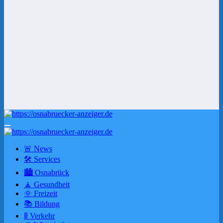
🚨 News
🛠 Services
🏙️ Osnabrück
🧘 Gesundheit
🌞 Freizeit
📚 Bildung
🚦 Verkehr