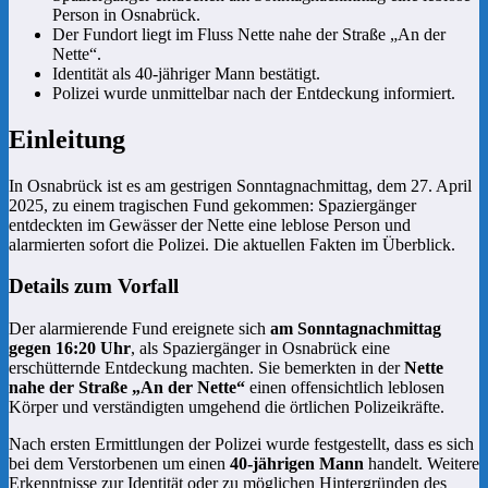
Person in Osnabrück.
Der Fundort liegt im Fluss Nette nahe der Straße „An der
Nette“.
Identität als 40-jähriger Mann bestätigt.
Polizei wurde unmittelbar nach der Entdeckung informiert.
Einleitung
In Osnabrück ist es am gestrigen Sonntagnachmittag, dem 27. April
2025, zu einem tragischen Fund gekommen: Spaziergänger
entdeckten im Gewässer der Nette eine leblose Person und
alarmierten sofort die Polizei. Die aktuellen Fakten im Überblick.
Details zum Vorfall
Der alarmierende Fund ereignete sich
am Sonntagnachmittag
gegen 16:20 Uhr
, als Spaziergänger in Osnabrück eine
erschütternde Entdeckung machten. Sie bemerkten in der
Nette
nahe der Straße „An der Nette“
einen offensichtlich leblosen
Körper und verständigten umgehend die örtlichen Polizeikräfte.
Nach ersten Ermittlungen der Polizei wurde festgestellt, dass es sich
bei dem Verstorbenen um einen
40-jährigen Mann
handelt. Weitere
Erkenntnisse zur Identität oder zu möglichen Hintergründen des