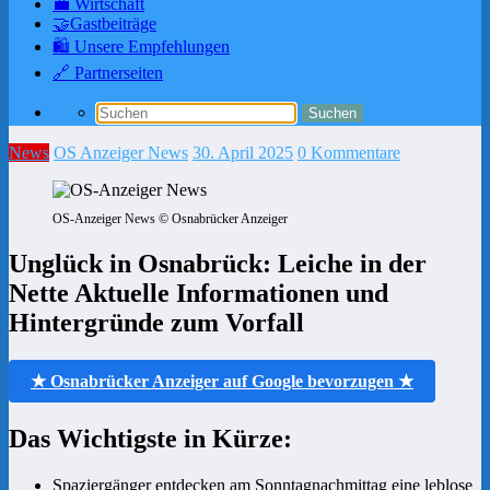
💼 Wirtschaft
🤝Gastbeiträge
🛍️ Unsere Empfehlungen
🔗 Partnerseiten
News
OS Anzeiger News
30. April 2025
0 Kommentare
OS-Anzeiger News © Osnabrücker Anzeiger
Unglück in Osnabrück: Leiche in der
Nette Aktuelle Informationen und
Hintergründe zum Vorfall
★ Osnabrücker Anzeiger auf Google bevorzugen ★
Das Wichtigste in Kürze:
Spaziergänger entdecken am Sonntagnachmittag eine leblose