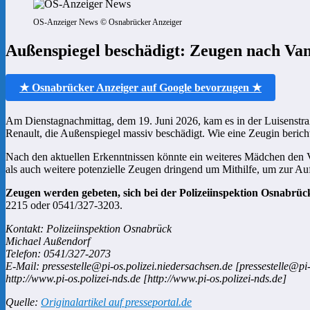
OS-Anzeiger News © Osnabrücker Anzeiger
Außenspiegel beschädigt: Zeugen nach Van
★ Osnabrücker Anzeiger auf Google bevorzugen ★
Am Dienstagnachmittag, dem 19. Juni 2026, kam es in der Luisenst
Renault, die Außenspiegel massiv beschädigt. Wie eine Zeugin bericht
Nach den aktuellen Erkenntnissen könnte ein weiteres Mädchen den 
als auch weitere potenzielle Zeugen dringend um Mithilfe, um zur Auf
Zeugen werden gebeten, sich bei der Polizeiinspektion Osnabrüc
2215 oder 0541/327-3203.
Kontakt: Polizeiinspektion Osnabrück
Michael Außendorf
Telefon: 0541/327-2073
E-Mail: pressestelle@pi-os.polizei.niedersachsen.de [pressestelle@pi
http://www.pi-os.polizei-nds.de [http://www.pi-os.polizei-nds.de]
Quelle:
Originalartikel auf presseportal.de