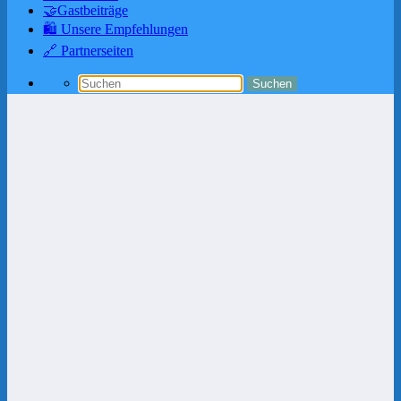
🤝Gastbeiträge
🛍️ Unsere Empfehlungen
🔗 Partnerseiten