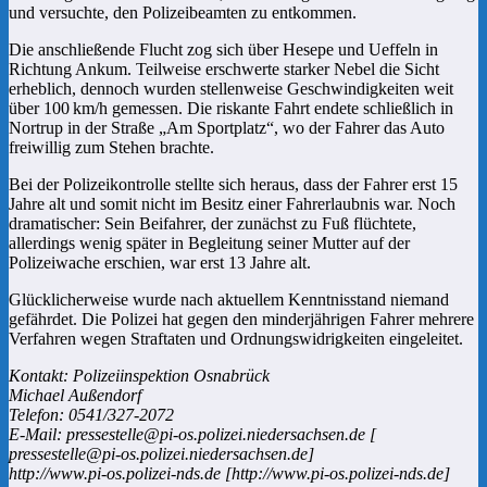
und versuchte, den Polizeibeamten zu entkommen.
Die anschließende Flucht zog sich über Hesepe und Ueffeln in
Richtung Ankum. Teilweise erschwerte starker Nebel die Sicht
erheblich, dennoch wurden stellenweise Geschwindigkeiten weit
über 100 km/h gemessen. Die riskante Fahrt endete schließlich in
Nortrup in der Straße „Am Sportplatz“, wo der Fahrer das Auto
freiwillig zum Stehen brachte.
Bei der Polizeikontrolle stellte sich heraus, dass der Fahrer erst 15
Jahre alt und somit nicht im Besitz einer Fahrerlaubnis war. Noch
dramatischer: Sein Beifahrer, der zunächst zu Fuß flüchtete,
allerdings wenig später in Begleitung seiner Mutter auf der
Polizeiwache erschien, war erst 13 Jahre alt.
Glücklicherweise wurde nach aktuellem Kenntnisstand niemand
gefährdet. Die Polizei hat gegen den minderjährigen Fahrer mehrere
Verfahren wegen Straftaten und Ordnungswidrigkeiten eingeleitet.
Kontakt: Polizeiinspektion Osnabrück
Michael Außendorf
Telefon: 0541/327-2072
E-Mail: pressestelle@pi-os.polizei.niedersachsen.de [
pressestelle@pi-os.polizei.niedersachsen.de]
http://www.pi-os.polizei-nds.de [http://www.pi-os.polizei-nds.de]