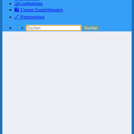
🤝Gastbeiträge
🛍️ Unsere Empfehlungen
🔗 Partnerseiten