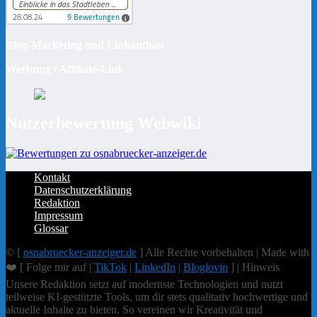
Blog-Marketing und Linkaufbau
Werbung / Affiliate-Link
Nutzerbewertung Webwiki
Kontakt
Datenschutzerklärung
Redaktion
Impressum
Glossar
© [
osnabruecker-anzeiger.de
] Alle Rechte vorbehalten | Made with
❤️ [ Folge mir auf |
TikTok
|
LinkedIn
|
Bloglovin
] | Hinweis
Unsere Redaktion setzt auf modernste Technologien und nutzt
teilweise KI-gestützte Tools, um dir stets qualitativ hochwertige und
aktuelle Inhalte zu bieten. So vereinen wir Kreativität und