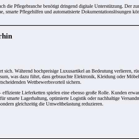
auch die Pflegebranche benötigt dringend digitale Unterstützung. Der 
me, smarte Pflegehilfen und automatisierte Dokumentationslösungen kö
rhin
t sich. Während hochpreisige Luxusartikel an Bedeutung verlieren, rü
m, was dazu führt, dass gebrauchte Elektronik, Kleidung oder Möbel g
ntscheidenden Wettbewerbsvorteil sichern.
ffiziente Lieferketten spielen eine ebenso große Rolle. Kunden erwar
ür smarte Lagerhaltung, optimierte Logistik oder nachhaltige Versandm
 sondern gleichzeitig die Umweltbelastung reduzieren.