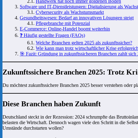
Handwerk hat noch immer goldenen Boden
Software und IT-Dienstleistungen: Digitalisierung als Wach
Cybersecurity als Wachstumsmarkt
Gesundheitswesen: Bedarf an innovativen Lösungen steigt
Pflegebranche mit Potenzial
E-Commerce: Online-Handel boomt weiterhin
❓ Häufig gestellte Fragen (FAQs)
Welche Branchen gelten 2025 als zukunftssicher?
Wie kann man trotz wirtschaftlicher Krise erfolgrei
🎯 Fazit: Gründung in zukunftssicheren Branchen zahlt sich
Zukunftssichere Branchen 2025: Trotz Kri
Du möchtest zukunftssichere Branchen 2025 besser verstehen oder plans
Diese Branchen haben Zukunft
Deutschland steckt in der Rezession: 2024 schrumpfte das Bruttoinl
belasten die Wirtschaft. Dennoch wagen viele den Schritt in die Selb
Umstände durchstarten wollen?